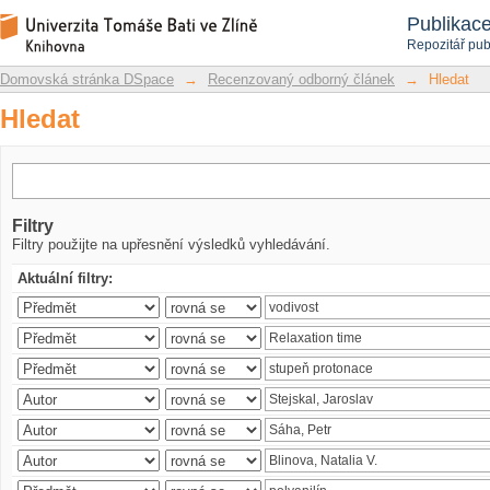
Hledat
Repozitář DSpace/Manakin
Publikac
Repozitář pub
Domovská stránka DSpace
→
Recenzovaný odborný článek
→
Hledat
Hledat
Filtry
Filtry použijte na upřesnění výsledků vyhledávání.
Aktuální filtry: