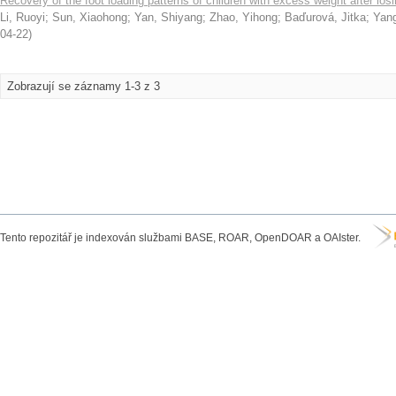
Recovery of the foot loading patterns of children with excess weight after losi
Li, Ruoyi
;
Sun, Xiaohong
;
Yan, Shiyang
;
Zhao, Yihong
;
Baďurová, Jitka
;
Yan
04-22
)
Zobrazují se záznamy 1-3 z 3
Tento repozitář je indexován službami BASE, ROAR, OpenDOAR a OAIster.