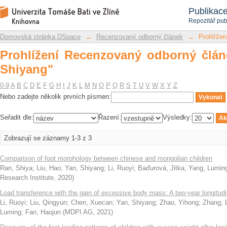
Prohlížení Recenzovaný odborný článek
Repozitář DSpace/Manakin
Publikac
Repozitář pub
Domovská stránka DSpace
→
Recenzovaný odborný článek
→
Prohlížen
Prohlížení Recenzovaný odborný člán
Shiyang"
0-9
A
B
C
D
E
F
G
H
I
J
K
L
M
N
O
P
Q
R
S
T
U
V
W
X
Y
Z
Nebo zadejte několik prvních písmen:
Seřadit dle:
Řazení:
Výsledky:
Zobrazují se záznamy 1-3 z 3
Comparison of foot morphology between chinese and mongolian children
Ran, Shiya
;
Liu, Hao
;
Yan, Shiyang
;
Li, Ruoyi
;
Baďurová, Jitka
;
Yang, Lumin
Research Institute
,
2020
)
Load transference with the gain of excessive body mass: A two-year longitudi
Li, Ruoyi
;
Liu, Qingyun
;
Chen, Xuecan
;
Yan, Shiyang
;
Zhao, Yihong
;
Zhang, 
Luming
;
Fan, Haojun
(
MDPI AG
,
2021
)