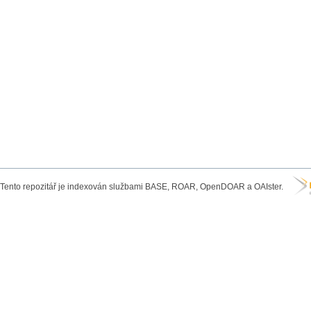
Tento repozitář je indexován službami BASE, ROAR, OpenDOAR a OAIster.