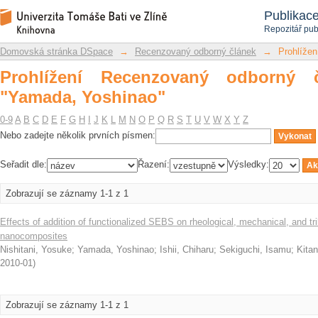
Prohlížení Recenzovaný odborný článe
Repozitář DSpace/Manakin
Publikac
Repozitář pub
Domovská stránka DSpace
→
Recenzovaný odborný článek
→
Prohlížen
Prohlížení Recenzovaný odborný 
"Yamada, Yoshinao"
0-9
A
B
C
D
E
F
G
H
I
J
K
L
M
N
O
P
Q
R
S
T
U
V
W
X
Y
Z
Nebo zadejte několik prvních písmen:
Seřadit dle:
Řazení:
Výsledky:
Zobrazují se záznamy 1-1 z 1
Effects of addition of functionalized SEBS on rheological, mechanical, and tri
nanocomposites
Nishitani, Yosuke
;
Yamada, Yoshinao
;
Ishii, Chiharu
;
Sekiguchi, Isamu
;
Kitan
2010-01
)
Zobrazují se záznamy 1-1 z 1