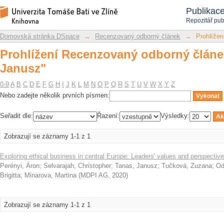
Prohlížení Recenzovaný odborný článek
Repozitář DSpace/Manakin
Publikac
Repozitář pub
Domovská stránka DSpace
→
Recenzovaný odborný článek
→
Prohlížen
Prohlížení Recenzovaný odborný článek
Janusz"
0-9
A
B
C
D
E
F
G
H
I
J
K
L
M
N
O
P
Q
R
S
T
U
V
W
X
Y
Z
Nebo zadejte několik prvních písmen:
Seřadit dle:
Řazení:
Výsledky:
Zobrazují se záznamy 1-1 z 1
Exploring ethical business in central Europe: Leaders' values and perspectiv
Perényi, Áron
;
Selvarajah, Christopher
;
Tanas, Janusz
;
Tučková, Zuzana
;
Od
Brigitta
;
Minarova, Martina
(
MDPI AG
,
2020
)
Zobrazují se záznamy 1-1 z 1