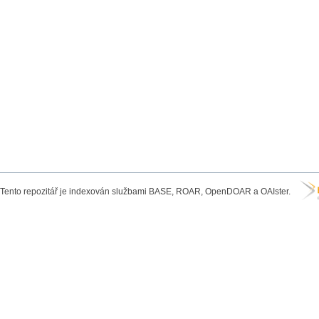
Tento repozitář je indexován službami BASE, ROAR, OpenDOAR a OAIster.