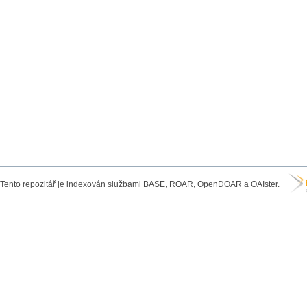
Tento repozitář je indexován službami BASE, ROAR, OpenDOAR a OAIster.