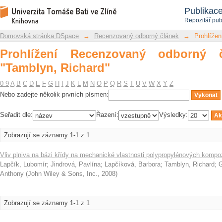
Prohlížení Recenzovaný odborný článek
Repozitář DSpace/Manakin
Publikac
Repozitář pub
Domovská stránka DSpace
→
Recenzovaný odborný článek
→
Prohlížen
Prohlížení Recenzovaný odborný 
"Tamblyn, Richard"
0-9
A
B
C
D
E
F
G
H
I
J
K
L
M
N
O
P
Q
R
S
T
U
V
W
X
Y
Z
Nebo zadejte několik prvních písmen:
Seřadit dle:
Řazení:
Výsledky:
Zobrazují se záznamy 1-1 z 1
Vliv plniva na bázi křídy na mechanické vlastnosti polypropylénových kompo
Lapčík, Lubomír
;
Jindrová, Pavlína
;
Lapčíková, Barbora
;
Tamblyn, Richard
;
G
Anthony
(
John Wiley & Sons, Inc.
,
2008
)
Zobrazují se záznamy 1-1 z 1