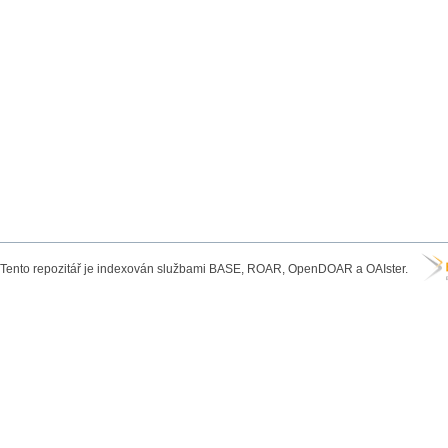
Tento repozitář je indexován službami BASE, ROAR, OpenDOAR a OAIster.