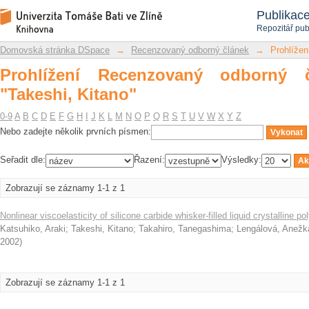
Prohlížení Recenzovaný odborný článek
Repozitář DSpace/Manakin
Publikac
Repozitář pub
Domovská stránka DSpace
→
Recenzovaný odborný článek
→
Prohlížen
Prohlížení Recenzovaný odborný 
"Takeshi, Kitano"
0-9
A
B
C
D
E
F
G
H
I
J
K
L
M
N
O
P
Q
R
S
T
U
V
W
X
Y
Z
Nebo zadejte několik prvních písmen:
Seřadit dle:
Řazení:
Výsledky:
Zobrazují se záznamy 1-1 z 1
Nonlinear viscoelasticity of silicone carbide whisker-filled liquid crystalline p
Katsuhiko, Araki
;
Takeshi, Kitano
;
Takahiro, Tanegashima
;
Lengálová, Anežk
2002
)
Zobrazují se záznamy 1-1 z 1