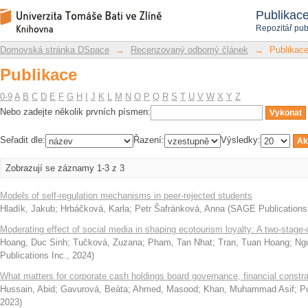
Publikace
Repozitář DSpace/Manakin
Publikac
Repozitář pub
Domovská stránka DSpace
→
Recenzovaný odborný článek
→
Publikac
Publikace
0-9
A
B
C
D
E
F
G
H
I
J
K
L
M
N
O
P
Q
R
S
T
U
V
W
X
Y
Z
Nebo zadejte několik prvních písmen:
Seřadit dle:
Řazení:
Výsledky:
Zobrazují se záznamy 1-3 z 3
Models of self-regulation mechanisms in peer-rejected students
Hladík, Jakub
;
Hrbáčková, Karla
;
Petr Šafránková, Anna
(
SAGE Publications 
Moderating effect of social media in shaping ecotourism loyalty: A two-stage-
Hoang, Duc Sinh
;
Tučková, Zuzana
;
Pham, Tan Nhat
;
Tran, Tuan Hoang
;
Ng
Publications Inc.
,
2024
)
What matters for corporate cash holdings board governance, financial constrai
Hussain, Abid
;
Gavurová, Beáta
;
Ahmed, Masood
;
Khan, Muhammad Asif
;
P
2023
)