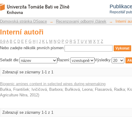
Interní autoři
Repozitář DSpace/Manakin
Publikac
Repozitář pub
Domovská stránka DSpace
→
Recenzovaný odborný článek
→
Interní au
Interní autoři
0-9
A
B
C
D
E
F
G
H
I
J
K
L
M
N
O
P
Q
R
S
T
U
V
W
X
Y
Z
Nebo zadejte několik prvních písmen:
Seřadit dle:
Řazení:
Výsledky:
Zobrazují se záznamy 1-1 z 1
Biogenic amines content in selected wines during winemaking
Buňka, František
;
Ivičičová, Barbora
;
Buňková, Leona
;
Flasarová, Radka
;
Kr
Agriculture Nitra
,
2012
)
Zobrazují se záznamy 1-1 z 1