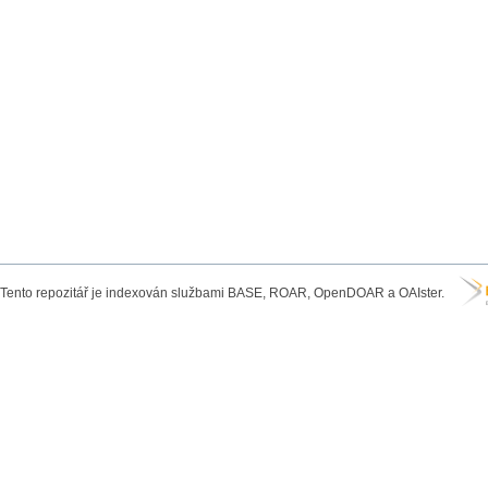
Tento repozitář je indexován službami BASE, ROAR, OpenDOAR a OAIster.