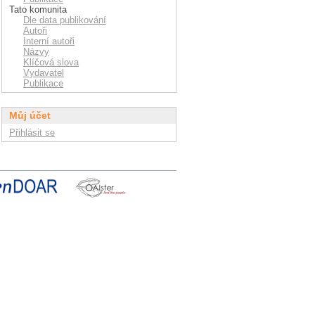
Tato komunita
Dle data publikování
Autoři
Interní autoři
Názvy
Klíčová slova
Vydavatel
Publikace
Můj účet
Přihlásit se