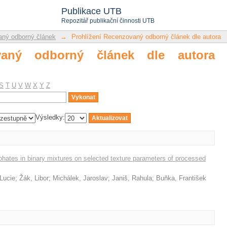
ý odborný článek dle autora "Galiová,
Publikace UTB
Repozitář publikační činnosti UTB
ný odborný článek
→
Prohlížení Recenzovaný odborný článek dle autora
ovaný odborný článek dle autora
S
T
U
V
W
X
Y
Z
Výsledky:
hates in binary mixtures on selected texture parameters of processed
 Lucie
;
Žák, Libor
;
Michálek, Jaroslav
;
Janiš, Rahula
;
Buňka, František