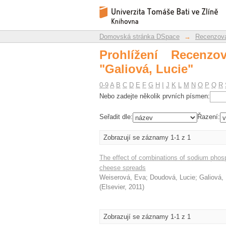
Prohlížení Recenzovan
Repozitář DSpace/Manakin
Domovská stránka DSpace
→
Recenzova
Prohlížení Recenz
"Galiová, Lucie"
0-9
A
B
C
D
E
F
G
H
I
J
K
L
M
N
O
P
Q
R
Nebo zadejte několik prvních písmen:
Seřadit dle:
Řazení:
Zobrazují se záznamy 1-1 z 1
The effect of combinations of sodium phosp
cheese spreads
Weiserová, Eva
;
Doudová, Lucie
;
Galiová,
(
Elsevier
,
2011
)
Zobrazují se záznamy 1-1 z 1