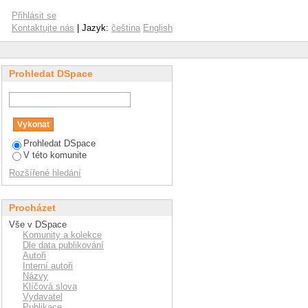
 Lucie"
Přihlásit se
Kontaktujte nás
| Jazyk:
čeština
English
Prohledat DSpace
Prohledat DSpace
V této komunite
Rozšířené hledání
Procházet
Vše v DSpace
Komunity a kolekce
Dle data publikování
Autoři
Interní autoři
Názvy
Klíčová slova
Vydavatel
Publikace