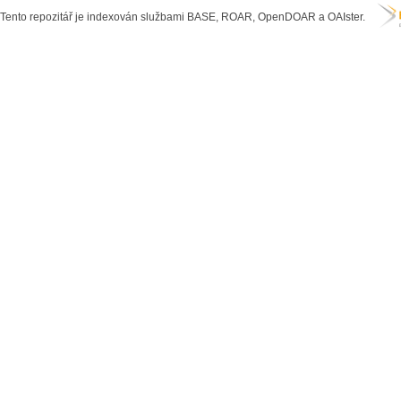
Tento repozitář je indexován službami BASE, ROAR, OpenDOAR a OAIster.