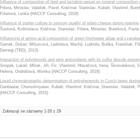
Influence of composition of feed and lactation period on mineral composition 
Fišera, Miroslav
;
Valášek, Pavel
;
Kráčmar, Stanislav
;
Kubáň, Vlastimil
;
Bure
Fišerová, Lenka
(
HACCP Consulting
,
2018
)
Influence of starter culture to sensory quality of edam cheese during ripening
Šustová, Květoslava
;
Kráčmar, Stanislav
;
Fišera, Miroslav
;
Burešová, Pavla
Influencing of amino acid composition of green freshwater algae and cyanoba
Samek, Dušan
;
Mišurcová, Ladislava
;
Machů, Ludmila
;
Buňka, František
;
Fi
Dernegi (TBD)
,
2013
)
Interaction of polyphenols and wine antioxidants with its sulfur dioxide preser
Snopek, Lukáš
;
Mlček, Jiří
;
Fic, Vlastimil
;
Hlaváčová, Irena
;
Škrovánková, S
Helena
;
Ondrášová, Monika
(
HACCP Consulting
,
2018
)
Liquid chromatographic determination of polyphenenols in Czech beers durin
Ganbaatar, Chunsriimyatav
;
Kubáň, Vlastimil
;
Kráčmar, Stanislav
;
Valášek, 
(
HACCP Consulting
,
2015
)
Zobrazují se záznamy 1-20 z 29