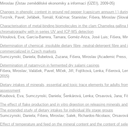
Miroslav
(
Ústav zemědělské ekonomiky a informací (ÚZEI)
,
2009-05
)
Changes in phenolic content in ground red pepper (capsicum annuum l.) durin
Tvrzník, Pavel
;
Jeřábek, Tomáš
;
Kráčmar, Stanislav
;
Fišera, Miroslav
(
Slovak
Characterisation of metal-binding biomolecules in the clam Chamelea gallina b
chromatography with in series UV and ICP-MS detection
Vitoulová, Eva
;
García-Barrera, Tamara
;
Goméz-Ariza, José Luis
;
Fišera, Mi
Determination of chemical, insoluble dietary fibre, neutral-detergent fibre and in
commercialized in Czech markets
Sumczynski, Daniela
;
Bubelová, Zuzana
;
Fišera, Miroslav
(
Academic Press
Determination of natamycin in fermented dry salami casings
Fišera, Miroslav
;
Valášek, Pavel
;
Mlček, Jiří
;
Fojtíková, Lenka
;
Fišerová, Le
2015
)
Dietary intakes of minerals, essential and toxic trace elements for adults from 
assessment
Koubová, Eva
;
Sumczynski, Daniela
;
Šenkárová, Lenka
;
Orsavová, Jana
;
Fi
The effect of flake production and in vitro digestion on releasing minerals an
The extended study of dietary intakes for individual life stage groups
Sumczynski, Daniela
;
Fišera, Miroslav
;
Salek, Richardos-Nicolaos
;
Orsavová
Effect of temperature and feed on the mineral content and the content of se