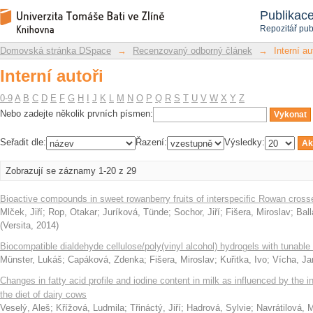
Interní autoři
Repozitář DSpace/Manakin
Publikac
Repozitář pub
Domovská stránka DSpace
→
Recenzovaný odborný článek
→
Interní au
Interní autoři
0-9
A
B
C
D
E
F
G
H
I
J
K
L
M
N
O
P
Q
R
S
T
U
V
W
X
Y
Z
Nebo zadejte několik prvních písmen:
Seřadit dle:
Řazení:
Výsledky:
Zobrazují se záznamy 1-20 z 29
Bioactive compounds in sweet rowanberry fruits of interspecific Rowan cross
Mlček, Jiří
;
Rop, Otakar
;
Juríková, Tünde
;
Sochor, Jiří
;
Fišera, Miroslav
;
Ball
(
Versita
,
2014
)
Biocompatible dialdehyde cellulose/poly(vinyl alcohol) hydrogels with tunable 
Münster, Lukáš
;
Capáková, Zdenka
;
Fišera, Miroslav
;
Kuřitka, Ivo
;
Vícha, Ja
Changes in fatty acid profile and iodine content in milk as influenced by the 
the diet of dairy cows
Veselý, Aleš
;
Křížová, Ludmila
;
Třináctý, Jiří
;
Hadrová, Sylvie
;
Navrátilová, 