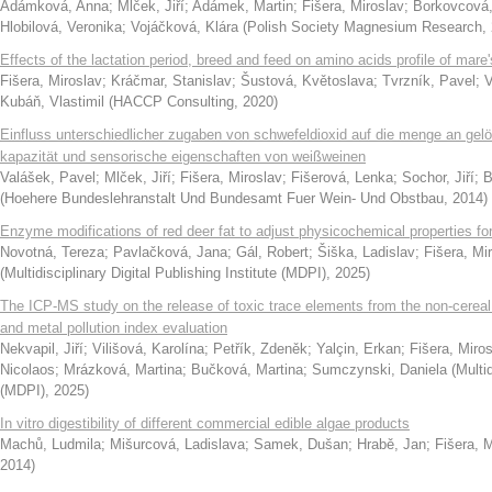
Adámková, Anna
;
Mlček, Jiří
;
Adámek, Martin
;
Fišera, Miroslav
;
Borkovcová,
Hlobilová, Veronika
;
Vojáčková, Klára
(
Polish Society Magnesium Research
,
Effects of the lactation period, breed and feed on amino acids profile of mare'
Fišera, Miroslav
;
Kráčmar, Stanislav
;
Šustová, Květoslava
;
Tvrzník, Pavel
;
V
Kubáň, Vlastimil
(
HACCP Consulting
,
2020
)
Einfluss unterschiedlicher zugaben von schwefeldioxid auf die menge an gelö
kapazität und sensorische eigenschaften von weißweinen
Valášek, Pavel
;
Mlček, Jiří
;
Fišera, Miroslav
;
Fišerová, Lenka
;
Sochor, Jiří
;
B
(
Hoehere Bundeslehranstalt Und Bundesamt Fuer Wein- Und Obstbau
,
2014
)
Enzyme modifications of red deer fat to adjust physicochemical properties fo
Novotná, Tereza
;
Pavlačková, Jana
;
Gál, Robert
;
Šiška, Ladislav
;
Fišera, Mi
(
Multidisciplinary Digital Publishing Institute (MDPI)
,
2025
)
The ICP-MS study on the release of toxic trace elements from the non-cereal fl
and metal pollution index evaluation
Nekvapil, Jiří
;
Vilišová, Karolína
;
Petřík, Zdeněk
;
Yalçin, Erkan
;
Fišera, Miro
Nicolaos
;
Mrázková, Martina
;
Bučková, Martina
;
Sumczynski, Daniela
(
Multid
(MDPI)
,
2025
)
In vitro digestibility of different commercial edible algae products
Machů, Ludmila
;
Mišurcová, Ladislava
;
Samek, Dušan
;
Hrabě, Jan
;
Fišera, 
2014
)