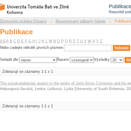
Publikace
Repozitář DSpace/Manakin
Publikac
Repozitář pub
Domovská stránka DSpace
→
Recenzovaný odborný článek
→
Publikac
Publikace
0-9
A
B
C
D
E
F
G
H
I
J
K
L
M
N
O
P
Q
R
S
T
U
V
W
X
Y
Z
Nebo zadejte několik prvních písmen:
Seřadit dle:
Řazení:
Výsledky:
Zobrazují se záznamy 1-1 z 1
The social-pedagogic aspect in the works of John Amos Comenius and his le
Haburajová Ilavská, Lenka
;
Lešková, Lýdia
(
University of South Bohemia
,
20
Zobrazují se záznamy 1-1 z 1