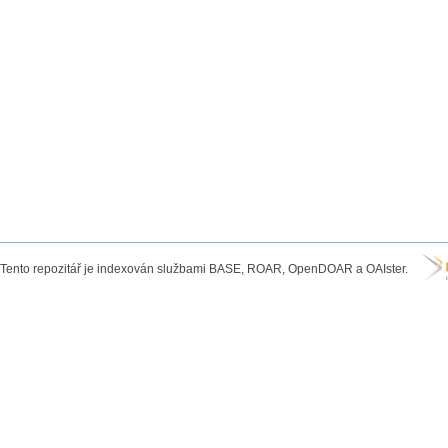
Tento repozitář je indexován službami BASE, ROAR, OpenDOAR a OAIster.