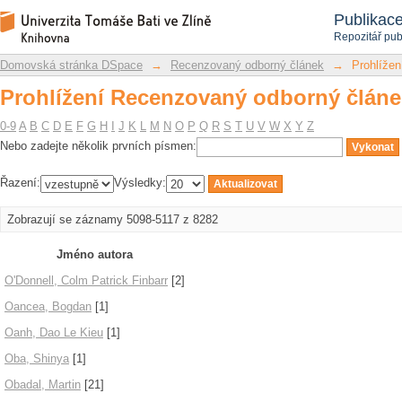
Prohlížení Recenzovaný odborný článe
Repozitář DSpace/Manakin
Publikac
Repozitář pub
Domovská stránka DSpace
→
Recenzovaný odborný článek
→
Prohlížen
Prohlížení Recenzovaný odborný článe
0-9
A
B
C
D
E
F
G
H
I
J
K
L
M
N
O
P
Q
R
S
T
U
V
W
X
Y
Z
Nebo zadejte několik prvních písmen:
Řazení:
Výsledky:
Zobrazují se záznamy 5098-5117 z 8282
Jméno autora
O'Donnell, Colm Patrick Finbarr
[2]
Oancea, Bogdan
[1]
Oanh, Dao Le Kieu
[1]
Oba, Shinya
[1]
Obadal, Martin
[21]