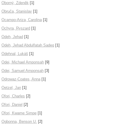
Oborný, Zdeněk
[1]
Obruča, Stanislav
[1]
Ocampo-Ariza, Carolina
[1]
Ochyra, Ryszard
[1]
Odeh, Jehad
[1]
Odeh, Jehad Abdulfatah Sadeq
[1]
Odehnal, Lukáš
[1]
Odei, Michael Amponsah
[9]
Odei, Samuel Amponsah
[3]
Odrowaz-Coates, Anna
[1]
Oetzel, Jan
[1]
Ofori, Charles
[2]
Ofori, Daniel
[2]
Ofori, Kwame Simpe
[1]
Ogbonna, Benson U.
[2]