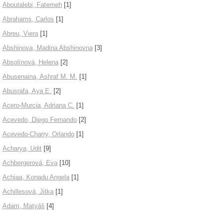
Aboutalebi, Fatemeh
[1]
Abrahams, Carlos
[1]
Abreu, Viera
[1]
Abshinova, Madina Abshinovna
[3]
Absolínová, Helena
[2]
Abusenaina, Ashraf M. M.
[1]
Abusrafa, Aya E.
[2]
Acero-Murcia, Adriana C.
[1]
Acevedo, Diego Fernando
[2]
Acevedo-Charry, Orlando
[1]
Acharya, Udit
[9]
Achbergerová, Eva
[10]
Achiaa, Konadu Angela
[1]
Achillesová, Jitka
[1]
Adam, Matyáš
[4]