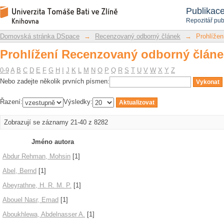
Prohlížení Recenzovaný odborný článe
Repozitář DSpace/Manakin
Publikac
Repozitář pub
Domovská stránka DSpace
→
Recenzovaný odborný článek
→
Prohlížen
Prohlížení Recenzovaný odborný článe
0-9
A
B
C
D
E
F
G
H
I
J
K
L
M
N
O
P
Q
R
S
T
U
V
W
X
Y
Z
Nebo zadejte několik prvních písmen:
Řazení:
Výsledky:
Zobrazují se záznamy 21-40 z 8282
Jméno autora
Abdur Rehman, Mohsin
[1]
Abel, Bernd
[1]
Abeyrathne, H. R. M. P.
[1]
Abouel Nasr, Emad
[1]
Aboukhlewa, Abdelnasser A.
[1]