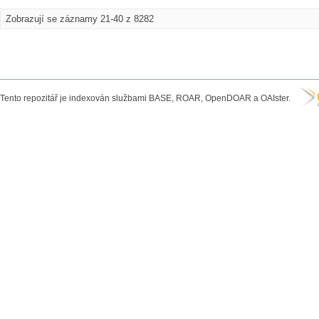
Zobrazují se záznamy 21-40 z 8282
Tento repozitář je indexován službami BASE, ROAR, OpenDOAR a OAIster.