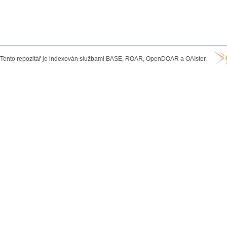
Tento repozitář je indexován službami BASE, ROAR, OpenDOAR a OAIster.