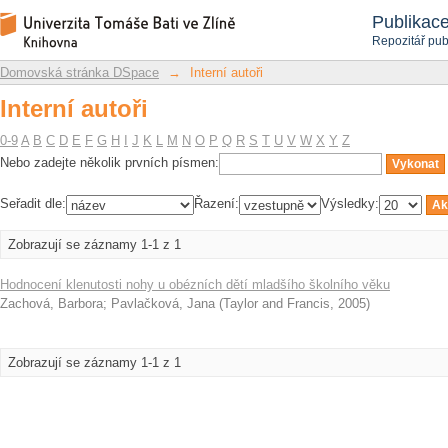
Interní autoři
Repozitář DSpace/Manakin
Publikac
Repozitář pub
Domovská stránka DSpace
→
Interní autoři
Interní autoři
0-9
A
B
C
D
E
F
G
H
I
J
K
L
M
N
O
P
Q
R
S
T
U
V
W
X
Y
Z
Nebo zadejte několik prvních písmen:
Seřadit dle:
Řazení:
Výsledky:
Zobrazují se záznamy 1-1 z 1
Hodnocení klenutosti nohy u obézních dětí mladšího školního věku
Zachová, Barbora
;
Pavlačková, Jana
(
Taylor and Francis
,
2005
)
Zobrazují se záznamy 1-1 z 1