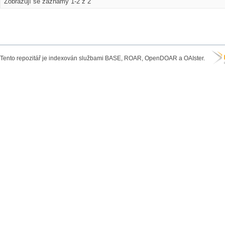
Zobrazují se záznamy 1-2 z 2
Tento repozitář je indexován službami BASE, ROAR, OpenDOAR a OAIster.