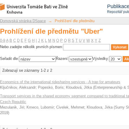
Prohlížení dle předmětu "Uber"
Repozitář DSpace/Manakin
Publikac
Repozitář pub
Domovská stránka DSpace
→
Prohlížení dle předmětu
Prohlížení dle předmětu "Uber"
0-9
A
B
C
D
E
F
G
H
I
J
K
L
M
N
O
P
Q
R
S
T
U
V
W
X
Y
Z
Nebo zadejte několik prvních písmen:
Seřadit dle:
Řazení:
Výsledky:
Zobrazují se záznamy 1-2 z 2
Economics of the international ridesharing services - A trap for amateurs
Ključnikov, Aleksandr
;
Popesko, Boris
;
Kloudová, Jitka
(
Enterpreneurship & S
Transport services in the shared economy segment compared to traditional ta
Czech Republic
Mezulanik, Jiri
;
Kmeco, Lubomir
;
Civelek, Mehmet
;
Kloudova, Jirka
(
Sumy St
2019
)