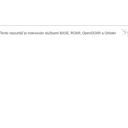
Tento repozitář je indexován službami BASE, ROAR, OpenDOAR a OAIster.