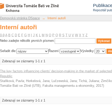
Interní autoři
Repozitář DSpace/Manakin
Publikac
Repozitář pub
Domovská stránka DSpace
→
Interní autoři
Interní autoři
0-9
A
B
C
D
E
F
G
H
I
J
K
L
M
N
O
P
Q
R
S
T
U
V
W
X
Y
Z
Nebo zadejte několik prvních písmen:
Seřadit dle:
Řazení:
Výsledky:
Zobrazují se záznamy 1-1 z 1
The key factors influencing clients' decision-making in the market of selecte
Republic
Staňková, Pavla
;
Horkelová, Jana
;
Lučzewská, Jana
;
Tichá, Juliana
;
Zimčík
Tomáše Bati ve Zlíně (UTB), Fakulta managementu a ekonomiky
,
2017
)
Zobrazují se záznamy 1-1 z 1