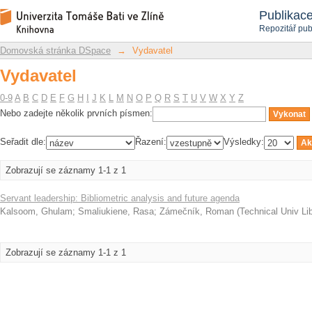
Vydavatel
Repozitář DSpace/Manakin
Publikac
Repozitář pub
Domovská stránka DSpace
→
Vydavatel
Vydavatel
0-9
A
B
C
D
E
F
G
H
I
J
K
L
M
N
O
P
Q
R
S
T
U
V
W
X
Y
Z
Nebo zadejte několik prvních písmen:
Seřadit dle:
Řazení:
Výsledky:
Zobrazují se záznamy 1-1 z 1
Servant leadership: Bibliometric analysis and future agenda
Kalsoom, Ghulam
;
Smaliukiene, Rasa
;
Zámečník, Roman
(
Technical Univ L
Zobrazují se záznamy 1-1 z 1