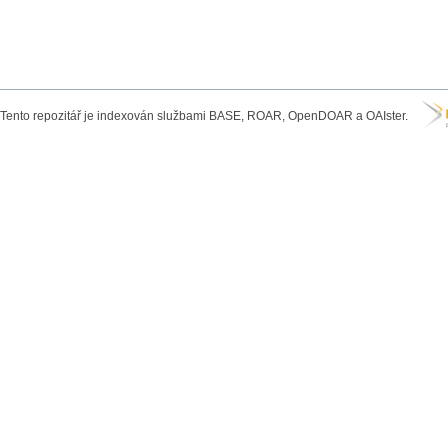
Tento repozitář je indexován službami BASE, ROAR, OpenDOAR a OAIster.