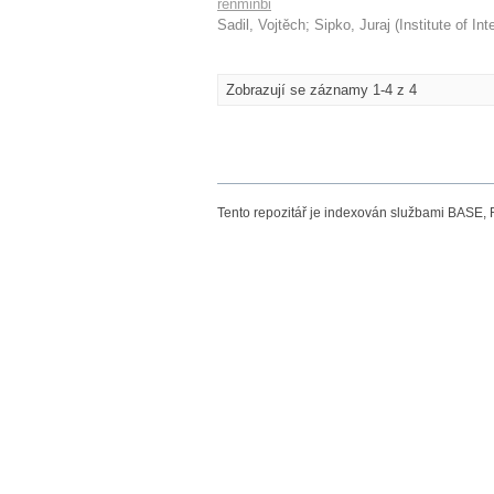
renminbi
Sadil, Vojtěch
;
Sipko, Juraj
(
Institute of In
Zobrazují se záznamy 1-4 z 4
Tento repozitář je indexován službami BASE