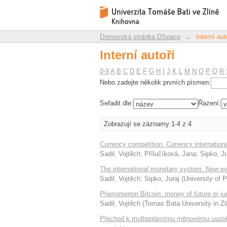
Interní autoři
Repozitář DSpace/Manakin
Domovská stránka DSpace
→
Interní aut
Interní autoři
0-9
A
B
C
D
E
F
G
H
I
J
K
L
M
N
O
P
Q
R
Nebo zadejte několik prvních písmen:
Seřadit dle:
Řazení:
Zobrazují se záznamy 1-4 z 4
Currency competition: Currency internation
Sadil, Vojtěch
;
Přílučíková, Jana
;
Sipko, Ju
The international monetary system: New evi
Sadil, Vojtěch
;
Sipko, Juraj
(
University of 
Phenomenon Bitcoin: money of future or j
Sadil, Vojtěch
(
Tomas Bata University in Zl
Přechod k multipolárnímu měnovému uspořád