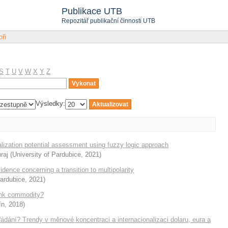
Publikace UTB
Repozitář publikační činnosti UTB
oři
S
T
U
V
W
X
Y
Z
Výsledky:
alization potential assessment using fuzzy logic approach
raj
(
University of Pardubice
,
2021
)
dence concerning a transition to multipolarity
Pardubice
,
2021
)
unk commodity?
ín
,
2018
)
ání? Trendy v měnové koncentraci a internacionalizaci dolaru, eura a