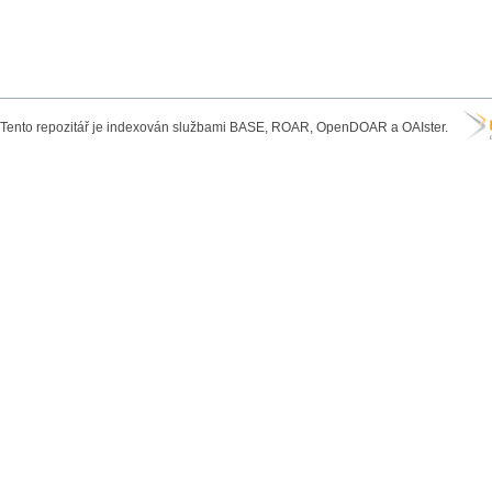
Tento repozitář je indexován službami BASE, ROAR, OpenDOAR a OAIster.