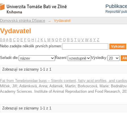
Vydavatel
Repozitář DSpace/Manakin
Publikac
Repozitář pub
Domovská stránka DSpace
→
Vydavatel
Vydavatel
0-9
A
B
C
D
E
F
G
H
I
J
K
L
M
N
O
P
Q
R
S
T
U
V
W
X
Y
Z
Nebo zadejte několik prvních písmen:
Seřadit dle:
Řazení:
Výsledky:
Zobrazují se záznamy 1-1 z 1
Fat from Tenebrionidae bugs – Sterols content, fatty acid profiles, and cardio
Mlček, Jiří
;
Adámková, Anna
;
Adámek, Martin
;
Borkovcová, Marie
;
Bednářová
Academy Sciences. Institute of Animal Reproduction and Food Research
,
20
Zobrazují se záznamy 1-1 z 1