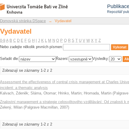
Vydavatel
Repozitář DSpace/Manakin
Publikac
Repozitář pub
Domovská stránka DSpace
→
Vydavatel
Vydavatel
0-9
A
B
C
D
E
F
G
H
I
J
K
L
M
N
O
P
Q
R
S
T
U
V
W
X
Y
Z
Nebo zadejte několik prvních písmen:
Seřadit dle:
Řazení:
Výsledky:
Zobrazují se záznamy 1-2 z 2
Assessment the effectiveness of central crisis management at Charles Univer
incident: a thematic analysis
Kalvach, Zdeněk
;
Sláma, Otomar
;
Hrinko, Martin
;
Hromada, Martin
(
Palgrave
Znalostní management a strategie celosvětového vzdělávání: Od znalosti k 
Zelený, Milan
(
Palgrave Macmillan
,
2007
)
Zobrazují se záznamy 1-2 z 2