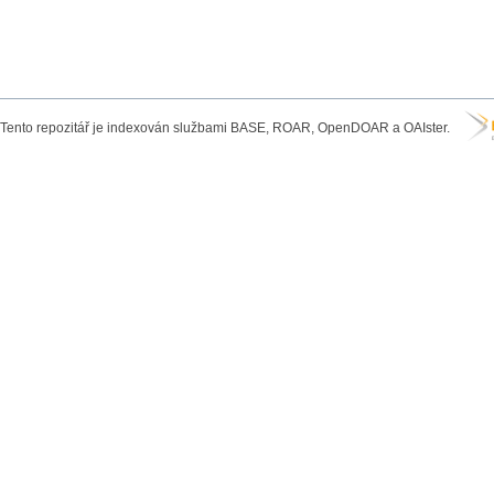
Tento repozitář je indexován službami BASE, ROAR, OpenDOAR a OAIster.