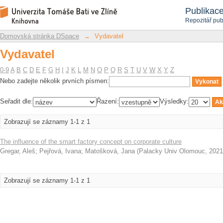
Vydavatel
Repozitář DSpace/Manakin
Publikac
Repozitář pub
Domovská stránka DSpace
→
Vydavatel
Vydavatel
0-9
A
B
C
D
E
F
G
H
I
J
K
L
M
N
O
P
Q
R
S
T
U
V
W
X
Y
Z
Nebo zadejte několik prvních písmen:
Seřadit dle:
Řazení:
Výsledky:
Zobrazují se záznamy 1-1 z 1
The influence of the smart factory concept on corporate culture
Gregar, Aleš
;
Pejřová, Ivana
;
Matošková, Jana
(
Palacky Univ Olomouc
,
2021
Zobrazují se záznamy 1-1 z 1