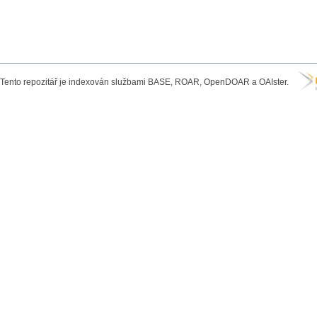
Tento repozitář je indexován službami BASE, ROAR, OpenDOAR a OAIster.