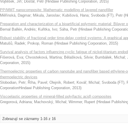
Vojtěšek, Jiří
;
Dostál, Petr
(
Hindawi Publishing Corporation
,
2015
)
PP/MMT nanocomposite: Mathematic modelling of layered nanofiller
Měřínská, Dagmar
;
Mikula, Jaroslav
;
Kubišová, Hana
;
Svoboda (FT), Petr
(
H
Preparation and characterization of a bioartificial polymeric material: Bilayer
Bernal Ballén, Andrés
;
Kuřitka, Ivo
;
Sáha, Petr
(
Hindawi Publishing Corporati
Robust stability of fractional order time-delay control systems: A graphical a
Matušů, Radek
;
Prokop, Roman
(
Hindawi Publishing Corporation
,
2015
)
Survival analysis of factors influencing cyclic fatigue of nickel-titanium endo
Fišerová, Eva
;
Chvosteková, Martina
;
Bělašková, Silvie
;
Bumbálek, Michal
;
Corporation
,
2015
)
Thermoelectric properties of carbon nanotube and nanofiber based ethylene-
thermoelectric devices
Slobodian, Petr
;
Říha, Pavel
;
Olejník, Robert
;
Kovář, Michal
;
Svoboda (FT), 
CorporationHindawi Publishing Corporation
,
2013
)
Viscoelastic properties of mineral-filled poly(lactic acid) composites
Gregorová, Adriana
;
Machovský, Michal
;
Wimmer, Rupert
(
Hindawi Publishin
Zobrazují se záznamy 1-16 z 16