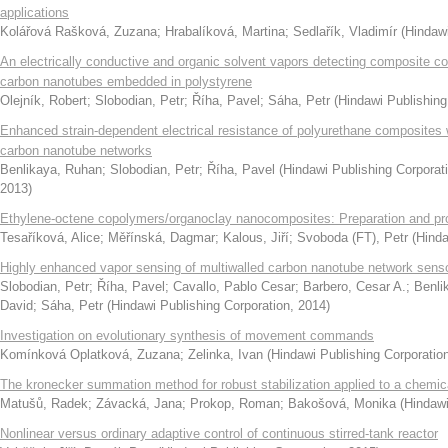
applications
Kolářová Rašková, Zuzana
;
Hrabalíková, Martina
;
Sedlařík, Vladimír
(
Hindawi
An electrically conductive and organic solvent vapors detecting composite c
carbon nanotubes embedded in polystyrene
Olejník, Robert
;
Slobodian, Petr
;
Říha, Pavel
;
Sáha, Petr
(
Hindawi Publishing
Enhanced strain-dependent electrical resistance of polyurethane composites
carbon nanotube networks
Benlikaya, Ruhan
;
Slobodian, Petr
;
Říha, Pavel
(
Hindawi Publishing Corporat
2013
)
Ethylene-octene copolymers/organoclay nanocomposites: Preparation and pr
Tesaříková, Alice
;
Měřínská, Dagmar
;
Kalous, Jiří
;
Svoboda (FT), Petr
(
Hinda
Highly enhanced vapor sensing of multiwalled carbon nanotube network sensor
Slobodian, Petr
;
Říha, Pavel
;
Cavallo, Pablo Cesar
;
Barbero, Cesar A.
;
Benli
David
;
Sáha, Petr
(
Hindawi Publishing Corporation
,
2014
)
Investigation on evolutionary synthesis of movement commands
Komínková Oplatková, Zuzana
;
Zelinka, Ivan
(
Hindawi Publishing Corporatio
The kronecker summation method for robust stabilization applied to a chemica
Matušů, Radek
;
Závacká, Jana
;
Prokop, Roman
;
Bakošová, Monika
(
Hindawi
Nonlinear versus ordinary adaptive control of continuous stirred-tank reactor