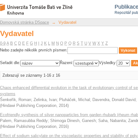
Vydavatel
Repozitář DSpace/Manakin
Publikac
Repozitář pub
Domovská stránka DSpace
→
Vydavatel
Vydavatel
0-9
A
B
C
D
E
F
G
H
I
J
K
L
M
N
O
P
Q
R
S
T
U
V
W
X
Y
Z
Nebo zadejte několik prvních písmen:
Seřadit dle:
Řazení:
Výsledky:
Zobrazují se záznamy 1-16 z 16
Chaos enhanced differential evolution in the task of evolutionary control of se
systems
Šenkeřík, Roman
;
Zelinka, Ivan
;
Pluháček, Michal
;
Davendra, Donald David
;
(
Hindawi Publishing Corporation
,
2014
)
Ecofriendly synthesis of silver nanoparticles from garden rhubarb (rheum rha
Palem, Ramasubba Reddy
;
Shimoga Dinesh, Ganesh
;
Saha, Nabanita
;
Zand
(
Hindawi Publishing Corporation
,
2016
)
Effect of sodium salicylate on the viscoelastic properties and stability of po