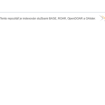
Tento repozitář je indexován službami BASE, ROAR, OpenDOAR a OAIster.