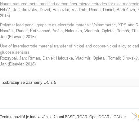
Nanostructured metal-modified carbon fiber microelectrodes for electrochemi
Hrbáč, Jan
;
Jirovský, David
;
Halouzka, Vladimír
;
Riman, Daniel
;
Bartošová, 
2015
)
Polymer lead pencil graphite as electrode material: Voltammetric, XPS and 
Navrátil, Rudolf
;
Kotzianová, Adéla
;
Halouzka, Vladimír
;
Opletal, Tomáš
;
Třís
Jan
(
Elsevier
,
2016
)
Use of interelectrode material transfer of nickel and copper‑nickel alloy to ca
glucose sensors
Rozsypal, Jan
;
Říman, Daniel
;
Halouzka, Vladimír
;
Opletal, Tomáš
;
Jirovský
Jan
(
Elsevier
,
2018
)
Zobrazují se záznamy 1-5 z 5
Tento repozitář je indexován službami BASE, ROAR, OpenDOAR a OAIster.