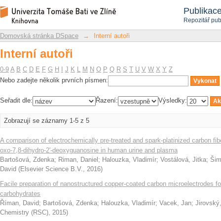
Interní autoři
Repozitář DSpace/Manakin
Publikac
Repozitář pub
Domovská stránka DSpace
→
Interní autoři
Interní autoři
0-9
A
B
C
D
E
F
G
H
I
J
K
L
M
N
O
P
Q
R
S
T
U
V
W
X
Y
Z
Nebo zadejte několik prvních písmen:
Seřadit dle:
Řazení:
Výsledky:
Zobrazují se záznamy 1-5 z 5
A comparison of electrochemically pre-treated and spark-platinized carbon fi
oxo-7,8-dihydro-2'-deoxyguanosine in human urine and plasma
Bartošová, Zdenka
;
Riman, Daniel
;
Halouzka, Vladimír
;
Vostálová, Jitka
;
Šim
David
(
Elsevier Science B.V.
,
2016
)
Facile preparation of nanostructured copper-coated carbon microelectrodes f
carbohydrates
Říman, David
;
Bartošová, Zdenka
;
Halouzka, Vladimír
;
Vacek, Jan
;
Jirovský
Chemistry (RSC)
,
2015
)