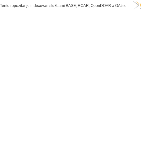
Tento repozitář je indexován službami BASE, ROAR, OpenDOAR a OAIster.