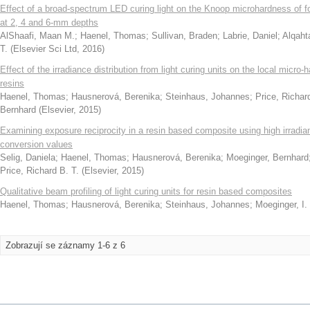
Effect of a broad-spectrum LED curing light on the Knoop microhardness of f
at 2, 4 and 6-mm depths
AlShaafi, Maan M.
;
Haenel, Thomas
;
Sullivan, Braden
;
Labrie, Daniel
;
Alqah
T.
(
Elsevier Sci Ltd
,
2016
)
Effect of the irradiance distribution from light curing units on the local micro-
resins
Haenel, Thomas
;
Hausnerová, Berenika
;
Steinhaus, Johannes
;
Price, Richar
Bernhard
(
Elsevier
,
2015
)
Examining exposure reciprocity in a resin based composite using high irradian
conversion values
Selig, Daniela
;
Haenel, Thomas
;
Hausnerová, Berenika
;
Moeginger, Bernhard
Price, Richard B. T.
(
Elsevier
,
2015
)
Qualitative beam profiling of light curing units for resin based composites
Haenel, Thomas
;
Hausnerová, Berenika
;
Steinhaus, Johannes
;
Moeginger, I.
Zobrazují se záznamy 1-6 z 6