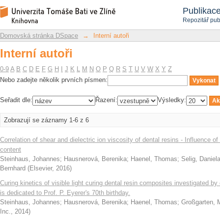
Interní autoři
Repozitář DSpace/Manakin
Publikac
Repozitář pub
Domovská stránka DSpace
→
Interní autoři
Interní autoři
0-9
A
B
C
D
E
F
G
H
I
J
K
L
M
N
O
P
Q
R
S
T
U
V
W
X
Y
Z
Nebo zadejte několik prvních písmen:
Seřadit dle:
Řazení:
Výsledky:
Zobrazují se záznamy 1-6 z 6
Correlation of shear and dielectric ion viscosity of dental resins - Influence o
content
Steinhaus, Johannes
;
Hausnerová, Berenika
;
Haenel, Thomas
;
Selig, Daniel
Bernhard
(
Elsevier
,
2016
)
Curing kinetics of visible light curing dental resin composites investigated by
is dedicated to Prof. P. Eyerer's 70th birthday.
Steinhaus, Johannes
;
Hausnerová, Berenika
;
Haenel, Thomas
;
Großgarten,
Inc.
,
2014
)