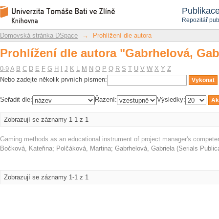
Prohlížení dle autora "Gabrhelová, Gab
Repozitář DSpace/Manakin
Publikac
Repozitář pub
Domovská stránka DSpace
→
Prohlížení dle autora
Prohlížení dle autora "Gabrhelová, Gab
0-9
A
B
C
D
E
F
G
H
I
J
K
L
M
N
O
P
Q
R
S
T
U
V
W
X
Y
Z
Nebo zadejte několik prvních písmen:
Seřadit dle:
Řazení:
Výsledky:
Zobrazují se záznamy 1-1 z 1
Gaming methods as an educational instrument of project manager's compete
Bočková, Kateřina
;
Polčáková, Martina
;
Gabrhelová, Gabriela
(
Serials Public
Zobrazují se záznamy 1-1 z 1