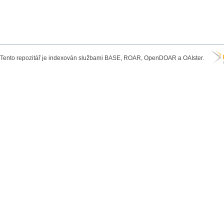
Tento repozitář je indexován službami BASE, ROAR, OpenDOAR a OAIster.