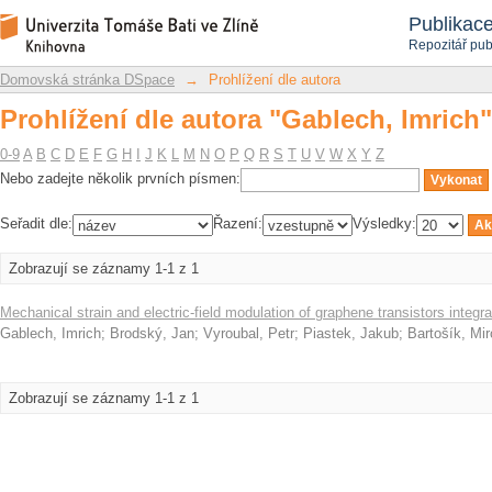
Prohlížení dle autora "Gablech, Imrich"
Repozitář DSpace/Manakin
Publikac
Repozitář pub
Domovská stránka DSpace
→
Prohlížení dle autora
Prohlížení dle autora "Gablech, Imrich"
0-9
A
B
C
D
E
F
G
H
I
J
K
L
M
N
O
P
Q
R
S
T
U
V
W
X
Y
Z
Nebo zadejte několik prvních písmen:
Seřadit dle:
Řazení:
Výsledky:
Zobrazují se záznamy 1-1 z 1
Mechanical strain and electric-field modulation of graphene transistors inte
Gablech, Imrich
;
Brodský, Jan
;
Vyroubal, Petr
;
Piastek, Jakub
;
Bartošík, Mir
Zobrazují se záznamy 1-1 z 1