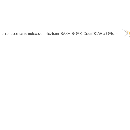
Tento repozitář je indexován službami BASE, ROAR, OpenDOAR a OAIster.