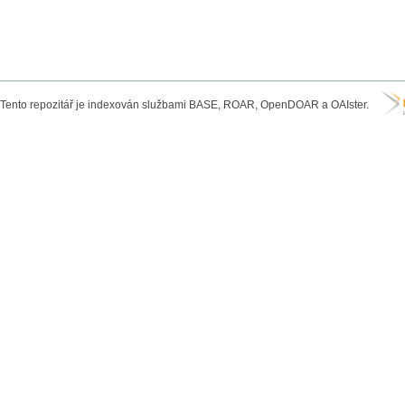
Tento repozitář je indexován službami BASE, ROAR, OpenDOAR a OAIster.