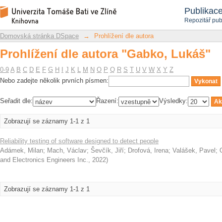
Prohlížení dle autora "Gabko, Lukáš"
Repozitář DSpace/Manakin
Publikac
Repozitář pub
Domovská stránka DSpace
→
Prohlížení dle autora
Prohlížení dle autora "Gabko, Lukáš"
0-9
A
B
C
D
E
F
G
H
I
J
K
L
M
N
O
P
Q
R
S
T
U
V
W
X
Y
Z
Nebo zadejte několik prvních písmen:
Seřadit dle:
Řazení:
Výsledky:
Zobrazují se záznamy 1-1 z 1
Reliability testing of software designed to detect people
Adámek, Milan
;
Mach, Václav
;
Ševčík, Jiří
;
Drofová, Irena
;
Valášek, Pavel
;
and Electronics Engineers Inc.
,
2022
)
Zobrazují se záznamy 1-1 z 1