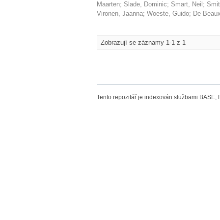
Maarten
;
Slade, Dominic
;
Smart, Neil
;
Smit
Vironen, Jaanna
;
Woeste, Guido
;
De Beaux
Zobrazují se záznamy 1-1 z 1
Tento repozitář je indexován službami BASE