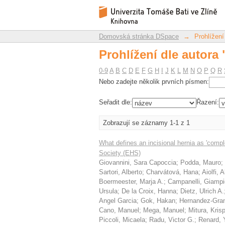
Prohlížení dle autora 
Repozitář DSpace/Manakin
Domovská stránka DSpace
→
Prohlížení
Prohlížení dle autora 
0-9
A
B
C
D
E
F
G
H
I
J
K
L
M
N
O
P
Q
R
Nebo zadejte několik prvních písmen:
Seřadit dle:
Řazení:
Zobrazují se záznamy 1-1 z 1
What defines an incisional hernia as 'comp
Society (EHS)
Giovannini, Sara Capoccia
;
Podda, Mauro
;
Sartori, Alberto
;
Charvátová, Hana
;
Aiolfi, 
Boermeester, Marja A.
;
Campanelli, Giampi
Ursula
;
De la Croix, Hanna
;
Dietz, Ulrich A.
Angel Garcia
;
Gok, Hakan
;
Hernandez-Gran
Cano, Manuel
;
Mega, Manuel
;
Mitura, Krisp
Piccoli, Micaela
;
Radu, Victor G.
;
Renard, 