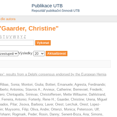
"Gaarder, Christine"
Publikace UTB
Repozitář publikační činnosti UTB
 dle autora
"Gaarder, Christine"
S
T
U
V
W
X
Y
Z
Výsledky:
lex': results from a Delphi consensus endorsed by the European Hernia
Ribas, Sonia
;
Montori, Giulia
;
Botteri, Emanuele
;
Agresta, Ferdinando
;
Alberto
;
Antoniou, Stavros A.
;
Arvieux, Catherine
;
Berrevoet, Frederik
;
ero
;
Chintapatla, Srinivas
;
Christoffersen, Mette Willaume
;
Dahlstrand,
;
Ferreira, Antonio
;
Fortenly, Rene H.
;
Gaarder, Christine
;
Urena, Miguel
ados, Pilar
;
Jisova, Barbora
;
Laver, Orest
;
Lerchuk, Orest
;
Lopez-
in
;
Muysoms, Filip
;
Oliva, Andre
;
Ortenzi, Monica
;
Petersson, Ulf
;
Yohann
;
Rogmark, Peder
;
Rosin, Danny
;
Senent-Boza, Ana
;
Simons,