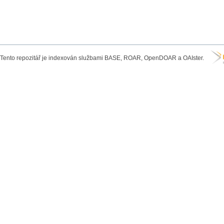
Tento repozitář je indexován službami BASE, ROAR, OpenDOAR a OAIster.