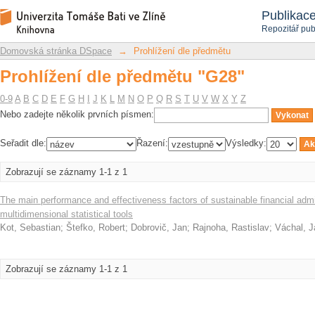
Prohlížení dle předmětu "G28"
Repozitář DSpace/Manakin
Publikac
Repozitář pub
Domovská stránka DSpace
→
Prohlížení dle předmětu
Prohlížení dle předmětu "G28"
0-9
A
B
C
D
E
F
G
H
I
J
K
L
M
N
O
P
Q
R
S
T
U
V
W
X
Y
Z
Nebo zadejte několik prvních písmen:
Seřadit dle:
Řazení:
Výsledky:
Zobrazují se záznamy 1-1 z 1
The main performance and effectiveness factors of sustainable financial admi
multidimensional statistical tools
Kot, Sebastian
;
Štefko, Robert
;
Dobrovič, Jan
;
Rajnoha, Rastislav
;
Váchal, J
Zobrazují se záznamy 1-1 z 1