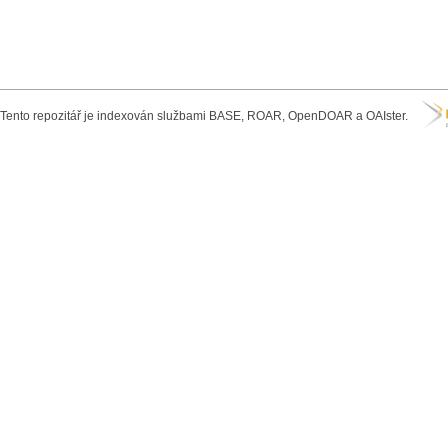
Tento repozitář je indexován službami BASE, ROAR, OpenDOAR a OAIster.