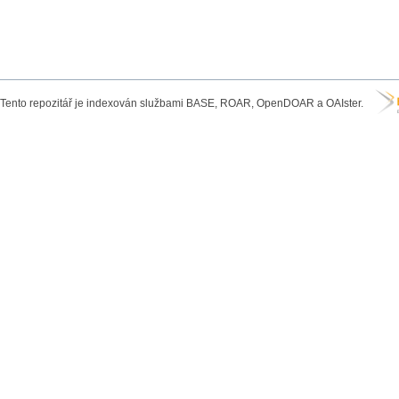
Tento repozitář je indexován službami BASE, ROAR, OpenDOAR a OAIster.