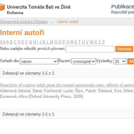
Interní autoři
Repozitář DSpace/Manakin
Publikac
Repozitář pub
Domovská stránka DSpace
→
Interní autoři
Interní autoři
0-9
A
B
C
D
E
F
G
H
I
J
K
L
M
N
O
P
Q
R
S
T
U
V
W
X
Y
Z
Nebo zadejte několik prvních písmen:
Seřadit dle:
Řazení:
Výsledky:
Zobrazují se záznamy 1-1 z 1
Reactions of captive adult great tits toward aposematic prey: effects of perso
Adamová-Ježová, Dana
;
Fuchsová, Lucie
;
Štys, Pavel
;
Šilarová, Eva
;
Drent,
Exnerová, Alice
(
Oxford University Press
,
2026
)
Zobrazují se záznamy 1-1 z 1