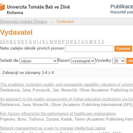
Vydavatel
Repozitář DSpace/Manakin
Publikac
Repozitář pub
Domovská stránka DSpace
→
Vydavatel
Vydavatel
0-9
A
B
C
D
E
F
G
H
I
J
K
L
M
N
O
P
Q
R
S
T
U
V
W
X
Y
Z
Nebo zadejte několik prvních písmen:
Seřadit dle:
Řazení:
Výsledky:
Zobrazují se záznamy 1-4 z 4
The academic institution quality and managerial capability valuation of univ
Štefánková, Jana
;
Porvazník, Ján
;
Moravčík, Oliver
(
Academic Publishing Int
An approach to the quality assessment of higher education institutions via 
Štefánková, Jana
;
Moravčík, Oliver
(
Academic Publishing International (API)
Key factors influencing the performance of healthcare organizations
Popesko, Boris
;
Tučková, Zuzana
;
Kadak, Tarmo
(
Academic Publishing Inter
Network management as a way to manage intellectual capital