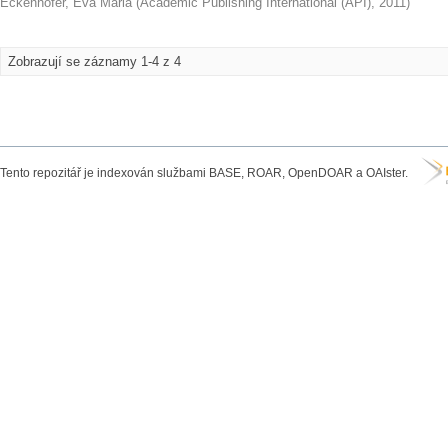
Eckenhofer, Eva Maria
(
Academic Publishing International (API)
,
2011
)
Zobrazují se záznamy 1-4 z 4
Tento repozitář je indexován službami BASE, ROAR, OpenDOAR a OAIster.