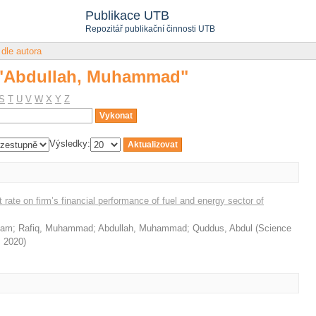
a "Abdullah, Muhammad"
Publikace UTB
Repozitář publikační činnosti UTB
 dle autora
a "Abdullah, Muhammad"
S
T
U
V
W
X
Y
Z
Výsledky:
 rate on firm’s financial performance of fuel and energy sector of
lam
;
Rafiq, Muhammad
;
Abdullah, Muhammad
;
Quddus, Abdul
(
Science
,
2020
)