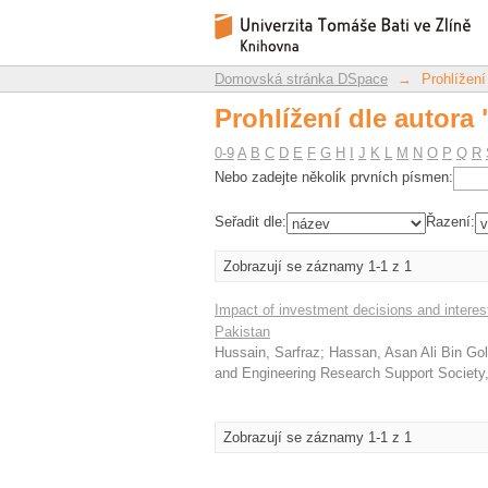
Prohlížení dle autor
Repozitář DSpace/Manakin
Domovská stránka DSpace
→
Prohlížení
Prohlížení dle autor
0-9
A
B
C
D
E
F
G
H
I
J
K
L
M
N
O
P
Q
R
Nebo zadejte několik prvních písmen:
Seřadit dle:
Řazení:
Zobrazují se záznamy 1-1 z 1
Impact of investment decisions and interest
Pakistan
Hussain, Sarfraz
;
Hassan, Asan Ali Bin Go
and Engineering Research Support Society
Zobrazují se záznamy 1-1 z 1