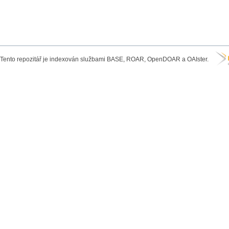
Tento repozitář je indexován službami BASE, ROAR, OpenDOAR a OAIster.