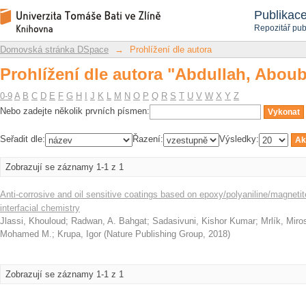
Prohlížení dle autora "Abdullah, Aboub
Repozitář DSpace/Manakin
Publikac
Repozitář pub
Domovská stránka DSpace
→
Prohlížení dle autora
Prohlížení dle autora "Abdullah, Aboub
0-9
A
B
C
D
E
F
G
H
I
J
K
L
M
N
O
P
Q
R
S
T
U
V
W
X
Y
Z
Nebo zadejte několik prvních písmen:
Seřadit dle:
Řazení:
Výsledky:
Zobrazují se záznamy 1-1 z 1
Anti-corrosive and oil sensitive coatings based on epoxy/polyaniline/magnet
interfacial chemistry
Jlassi, Khouloud
;
Radwan, A. Bahgat
;
Sadasivuni, Kishor Kumar
;
Mrlík, Miro
Mohamed M.
;
Krupa, Igor
(
Nature Publishing Group
,
2018
)
Zobrazují se záznamy 1-1 z 1