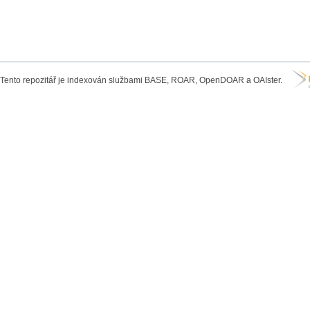
Tento repozitář je indexován službami BASE, ROAR, OpenDOAR a OAIster.