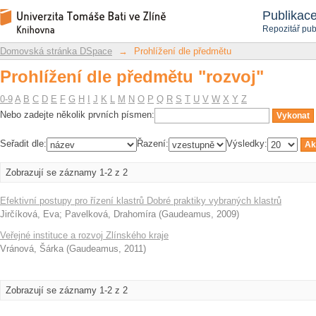
Prohlížení dle předmětu "rozvoj"
Repozitář DSpace/Manakin
Publikac
Repozitář pub
Domovská stránka DSpace
→
Prohlížení dle předmětu
Prohlížení dle předmětu "rozvoj"
0-9
A
B
C
D
E
F
G
H
I
J
K
L
M
N
O
P
Q
R
S
T
U
V
W
X
Y
Z
Nebo zadejte několik prvních písmen:
Seřadit dle:
Řazení:
Výsledky:
Zobrazují se záznamy 1-2 z 2
Efektivní postupy pro řízení klastrů Dobré praktiky vybraných klastrů
Jirčíková, Eva
;
Pavelková, Drahomíra
(
Gaudeamus
,
2009
)
Veřejné instituce a rozvoj Zlínského kraje
Vránová, Šárka
(
Gaudeamus
,
2011
)
Zobrazují se záznamy 1-2 z 2