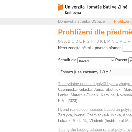
Prohlížení dle předmě
Repozitář DSpace/Manakin
Domovská stránka DSpace
→
Prohlížení
Prohlížení dle předmě
0-9
A
B
C
D
E
F
G
H
I
J
K
L
M
N
O
P
Q
R
Nebo zadejte několik prvních písmen:
Seřadit dle:
Řazení:
Zobrazují se záznamy 1-3 z 3
The cytisine-enriched poly(3-hydroxybutyrat
Czerniecka-Kubicka, Anna
;
Skotnicki, Marc
Lenka
;
Maternia-Dudzik, Karolina
;
Kovářová
B.V.
,
2023
)
Hybrid nanobiocomposites based on poly(3-h
Zarzyka, Iwona
;
Czerniecka-Kubicka, Anna
Łukasz
;
Sedlařík, Vladimír
(
Institute of M
Tuning the biodegradation rate of poly(3-hyd