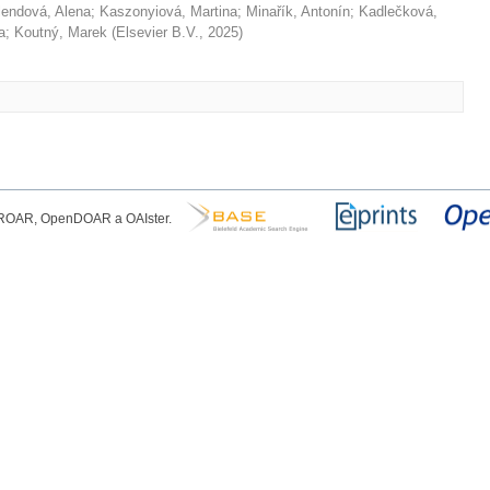
lendová, Alena
;
Kaszonyiová, Martina
;
Minařík, Antonín
;
Kadlečková,
a
;
Koutný, Marek
(
Elsevier B.V.
,
2025
)
, ROAR, OpenDOAR a OAIster.