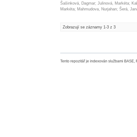
Šašinková, Dagmar
;
Julinová, Markéta
;
Ka
Markéta
;
Mahmudova, Nurjahan
;
Šerá, Jan
Zobrazují se záznamy 1-3 z 3
Tento repozitář je indexován službami BASE