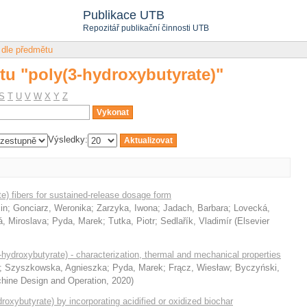
tu "poly(3-hydroxybutyrate)"
Publikace UTB
Repozitář publikační činnosti UTB
 dle předmětu
tu "poly(3-hydroxybutyrate)"
S
T
U
V
W
X
Y
Z
Výsledky:
e) fibers for sustained-release dosage form
in
;
Gonciarz, Weronika
;
Zarzyka, Iwona
;
Jadach, Barbara
;
Lovecká,
, Miroslava
;
Pyda, Marek
;
Tutka, Piotr
;
Sedlařík, Vladimír
(
Elsevier
ydroxybutyrate) - characterization, thermal and mechanical properties
;
Szyszkowska, Agnieszka
;
Pyda, Marek
;
Frącz, Wiesław
;
Byczyński,
achine Design and Operation
,
2020
)
roxybutyrate) by incorporating acidified or oxidized biochar