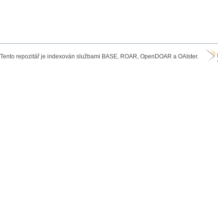
Tento repozitář je indexován službami BASE, ROAR, OpenDOAR a OAIster.