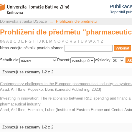
Prohlížení dle předmětu "pharmaceutic
Repozitář DSpace/Manakin
Publikac
Repozitář pub
Domovská stránka DSpace
→
Prohlížení dle předmětu
Prohlížení dle předmětu "pharmaceutic
0-9
A
B
C
D
E
F
G
H
I
J
K
L
M
N
O
P
Q
R
S
T
U
V
W
X
Y
Z
Nebo zadejte několik prvních písmen:
Seřadit dle:
Řazení:
Výsledky:
Zobrazují se záznamy 1-2 z 2
Contemporary challenges in the European pharmaceutical industry: a systemat
Asad, Arif Ibne
;
Popesko, Boris
(
Emerald Publishing
,
2023
)
Investing in innovation: The relationship between R&D spending and financia
pharmaceutical industry
Asad, Arif Ibne
;
Homolka, Lubor
(
Institute of Eastern Europe and Central Asia
Zobrazují se záznamy 1-2 z 2