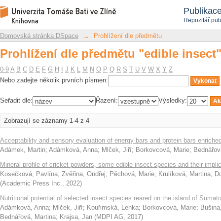
Prohlížení dle předmětu "edible insect
Repozitář DSpace/Manakin
Publikac
Repozitář pub
Domovská stránka DSpace
→
Prohlížení dle předmětu
Prohlížení dle předmětu "edible insect
0-9
A
B
C
D
E
F
G
H
I
J
K
L
M
N
O
P
Q
R
S
T
U
V
W
X
Y
Z
Nebo zadejte několik prvních písmen:
Seřadit dle:
Řazení:
Výsledky:
Zobrazují se záznamy 1-4 z 4
Acceptability and sensory evaluation of energy bars and protein bars enriched
Adámek, Martin
;
Adámková, Anna
;
Mlček, Jiří
;
Borkovcová, Marie
;
Bednářov
Mineral profile of cricket powders, some edible insect species and their impli
Kosečková, Pavlína
;
Zvěřina, Ondřej
;
Pěchová, Marie
;
Krulíková, Martina
;
D
(
Academic Press Inc.
,
2022
)
Nutritional potential of selected insect species reared on the island of Sumatr
Adámková, Anna
;
Mlček, Jiří
;
Kouřimská, Lenka
;
Borkovcová, Marie
;
Bušina
Bednářová, Martina
;
Krajsa, Jan
(
MDPI AG
,
2017
)