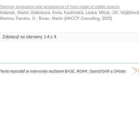
Sensory evaluation and acceptance of food made of edible insects
Adámek, Martin
;
Adámková, Anna
;
Kouřimská, Lenka
;
Mlček, Jiří
;
Vojáčková
Martina
;
Faměra, O.
;
Búran, Martin
(
HACCP Consulting
,
2020
)
Zobrazují se záznamy 1-4 z 4
Tento repozitář je indexován službami BASE, ROAR, OpenDOAR a OAIster.