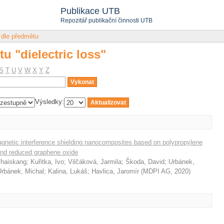
u "dielectric loss"
Publikace UTB
Repozitář publikační činnosti UTB
 dle předmětu
u "dielectric loss"
S
T
U
V
W
X
Y
Z
Výsledky:
omagnetic interference shielding nanocomposites based on polypropylene
 and reduced graphene oxide
Thaiskang
;
Kuřitka, Ivo
;
Vilčáková, Jarmila
;
Škoda, David
;
Urbánek,
Urbánek, Michal
;
Kalina, Lukáš
;
Havlica, Jaromír
(
MDPI AG
,
2020
)