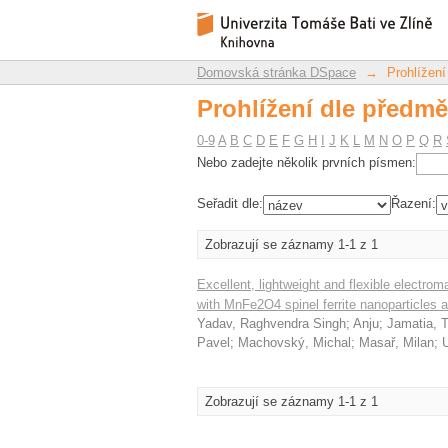
Prohlížení dle předmět
Repozitář DSpace/Manakin
Domovská stránka DSpace
→
Prohlížení
Prohlížení dle předmět
0-9
A
B
C
D
E
F
G
H
I
J
K
L
M
N
O
P
Q
R
Nebo zadejte několik prvních písmen:
Seřadit dle:
Řazení:
Zobrazují se záznamy 1-1 z 1
Excellent, lightweight and flexible electr
with MnFe2O4 spinel ferrite nanoparticles
Yadav, Raghvendra Singh
;
Anju
;
Jamatia, 
Pavel
;
Machovský, Michal
;
Masař, Milan
;
Zobrazují se záznamy 1-1 z 1