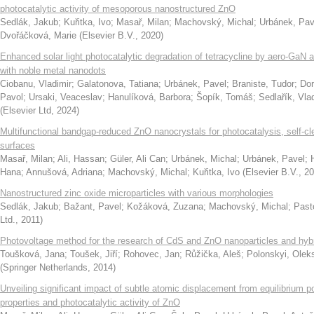
photocatalytic activity of mesoporous nanostructured ZnO
Sedlák, Jakub
;
Kuřitka, Ivo
;
Masař, Milan
;
Machovský, Michal
;
Urbánek, Pav
Dvořáčková, Marie
(
Elsevier B.V.
,
2020
)
Enhanced solar light photocatalytic degradation of tetracycline by aero-GaN 
with noble metal nanodots
Ciobanu, Vladimir
;
Galatonova, Tatiana
;
Urbánek, Pavel
;
Braniste, Tudor
;
Dor
Pavol
;
Ursaki, Veaceslav
;
Hanulíková, Barbora
;
Šopík, Tomáš
;
Sedlařík, Vla
(
Elsevier Ltd
,
2024
)
Multifunctional bandgap-reduced ZnO nanocrystals for photocatalysis, self-cle
surfaces
Masař, Milan
;
Ali, Hassan
;
Güler, Ali Can
;
Urbánek, Michal
;
Urbánek, Pavel
;
Hana
;
Annušová, Adriana
;
Machovský, Michal
;
Kuřitka, Ivo
(
Elsevier B.V.
,
20
Nanostructured zinc oxide microparticles with various morphologies
Sedlák, Jakub
;
Bažant, Pavel
;
Kožáková, Zuzana
;
Machovský, Michal
;
Past
Ltd.
,
2011
)
Photovoltage method for the research of CdS and ZnO nanoparticles and hyb
Toušková, Jana
;
Toušek, Jiří
;
Rohovec, Jan
;
Růžička, Aleš
;
Polonskyi, Olek
(
Springer Netherlands
,
2014
)
Unveiling significant impact of subtle atomic displacement from equilibrium pos
properties and photocatalytic activity of ZnO