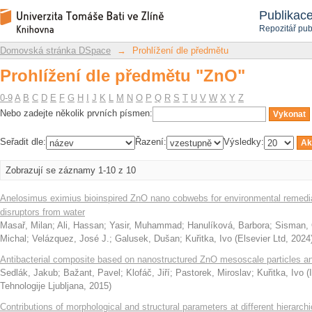
Prohlížení dle předmětu "ZnO"
Repozitář DSpace/Manakin
Publikac
Repozitář pub
Domovská stránka DSpace
→
Prohlížení dle předmětu
Prohlížení dle předmětu "ZnO"
0-9
A
B
C
D
E
F
G
H
I
J
K
L
M
N
O
P
Q
R
S
T
U
V
W
X
Y
Z
Nebo zadejte několik prvních písmen:
Seřadit dle:
Řazení:
Výsledky:
Zobrazují se záznamy 1-10 z 10
Anelosimus eximius bioinspired ZnO nano cobwebs for environmental remedia
disruptors from water
Masař, Milan
;
Ali, Hassan
;
Yasir, Muhammad
;
Hanulíková, Barbora
;
Sisman,
Michal
;
Velázquez, José J.
;
Galusek, Dušan
;
Kuřitka, Ivo
(
Elsevier Ltd
,
2024
Antibacterial composite based on nanostructured ZnO mesoscale particles and
Sedlák, Jakub
;
Bažant, Pavel
;
Klofáč, Jiří
;
Pastorek, Miroslav
;
Kuřitka, Ivo
(
Tehnologije Ljubljana
,
2015
)
Contributions of morphological and structural parameters at different hierarch