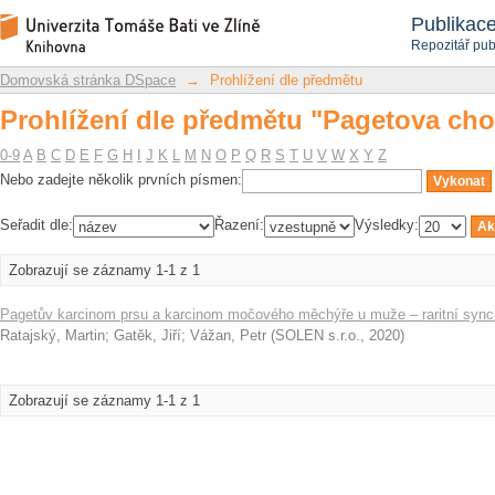
Prohlížení dle předmětu "Pagetova ch
Repozitář DSpace/Manakin
Publikac
Repozitář pub
Domovská stránka DSpace
→
Prohlížení dle předmětu
Prohlížení dle předmětu "Pagetova ch
0-9
A
B
C
D
E
F
G
H
I
J
K
L
M
N
O
P
Q
R
S
T
U
V
W
X
Y
Z
Nebo zadejte několik prvních písmen:
Seřadit dle:
Řazení:
Výsledky:
Zobrazují se záznamy 1-1 z 1
Pagetův karcinom prsu a karcinom močového měchýře u muže – raritní synch
Ratajský, Martin
;
Gatěk, Jiří
;
Vážan, Petr
(
SOLEN s.r.o.
,
2020
)
Zobrazují se záznamy 1-1 z 1