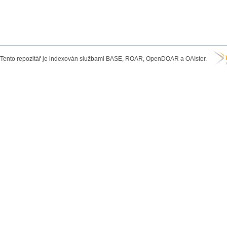
Tento repozitář je indexován službami BASE, ROAR, OpenDOAR a OAIster.