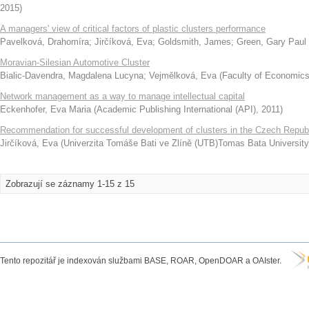
2015
)
A managers' view of critical factors of plastic clusters performance
Pavelková, Drahomíra
;
Jirčíková, Eva
;
Goldsmith, James
;
Green, Gary Paul
Moravian-Silesian Automotive Cluster
Bialic-Davendra, Magdalena Lucyna
;
Vejmělková, Eva
(
Faculty of Economics 
Network management as a way to manage intellectual capital
Eckenhofer, Eva Maria
(
Academic Publishing International (API)
,
2011
)
Recommendation for successful development of clusters in the Czech Repub
Jirčíková, Eva
(
Univerzita Tomáše Bati ve Zlíně (UTB)Tomas Bata University 
Zobrazují se záznamy 1-15 z 15
Tento repozitář je indexován službami BASE, ROAR, OpenDOAR a OAIster.