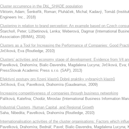
Cluster occurrence in the DbL_SHADE population
Viktorin, Adam
;
Šenkeřík, Roman
;
Pluháček, Michal
;
Kadavý, Tomáš
(
Institu
Engineers Inc.
,
2018
)
Clustering in relation to brand perception: An example based on Czech cons
Štarchoň, Peter
;
Ližbetinová, Lenka
;
Weberová, Dagmar
(
International Busi
Association (IBIMA)
,
2016
)
Clusters as a Tool for Increasing the Performance of Companies: Good Pract
Jirčíková, Eva
(
Routledge
,
2010
)
Clusters' activities and economy stage of development: Evidence from V4 
Pavelková, Drahomíra
;
Bialic-Davendra, Magdalena Lucyna
;
Jirčíková, Eva
;
PressSlovak Academic Press s.r.o. (SAP)
,
2013
)
Efektivní postupy pro řízení klastrů Dobré praktiky vybraných klastrů
Jirčíková, Eva
;
Pavelková, Drahomíra
(
Gaudeamus
,
2009
)
Increasing competitiveness of companies through business networking
Palíková, Kateřina
;
Chodúr, Miroslav
(
International Business Information Ma
Industrial Clusters, Human Capital, and Regional Growth
Saha, Nibedita
;
Pavelková, Drahomíra
(
Routledge
,
2010
)
Internationalisation activities of the cluster organisations: Factors which infl
Pavelková, Drahomíra
;
Bednář, Pavel
;
Bialic-Davendra, Magdalena Lucyna
;