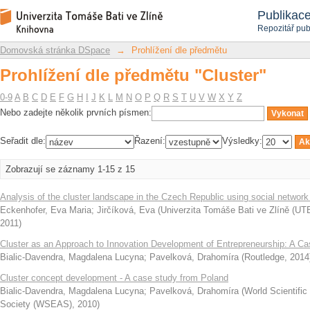
Prohlížení dle předmětu "Cluster"
Repozitář DSpace/Manakin
Publikac
Repozitář pub
Domovská stránka DSpace
→
Prohlížení dle předmětu
Prohlížení dle předmětu "Cluster"
0-9
A
B
C
D
E
F
G
H
I
J
K
L
M
N
O
P
Q
R
S
T
U
V
W
X
Y
Z
Nebo zadejte několik prvních písmen:
Seřadit dle:
Řazení:
Výsledky:
Zobrazují se záznamy 1-15 z 15
Analysis of the cluster landscape in the Czech Republic using social network
Eckenhofer, Eva Maria
;
Jirčíková, Eva
(
Univerzita Tomáše Bati ve Zlíně (UTB
2011
)
Cluster as an Approach to Innovation Development of Entrepreneurship: A C
Bialic-Davendra, Magdalena Lucyna
;
Pavelková, Drahomíra
(
Routledge
,
2014
Cluster concept development - A case study from Poland
Bialic-Davendra, Magdalena Lucyna
;
Pavelková, Drahomíra
(
World Scientifi
Society (WSEAS)
,
2010
)