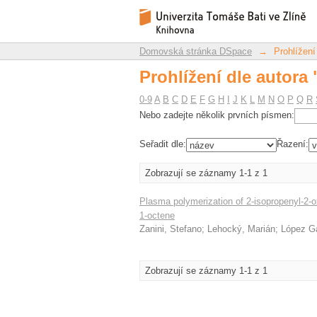
Prohlížení dle autora 
Repozitář DSpace/Manakin
Domovská stránka DSpace
→
Prohlížení
Prohlížení dle autora 
0-9
A
B
C
D
E
F
G
H
I
J
K
L
M
N
O
P
Q
R
Nebo zadejte několik prvních písmen:
Seřadit dle:
Řazení:
Zobrazují se záznamy 1-1 z 1
Plasma polymerization of 2-isopropenyl-2-ox
1-octene
Zanini, Stefano
;
Lehocký, Marián
;
López Ga
Zobrazují se záznamy 1-1 z 1