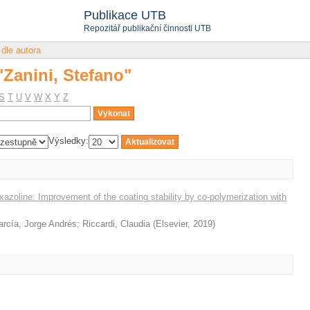
"Zanini, Stefano"
Publikace UTB
Repozitář publikační činnosti UTB
 dle autora
"Zanini, Stefano"
S
T
U
V
W
X
Y
Z
Výsledky:
azoline: Improvement of the coating stability by co-polymerization with
rcía, Jorge Andrés
;
Riccardi, Claudia
(
Elsevier
,
2019
)