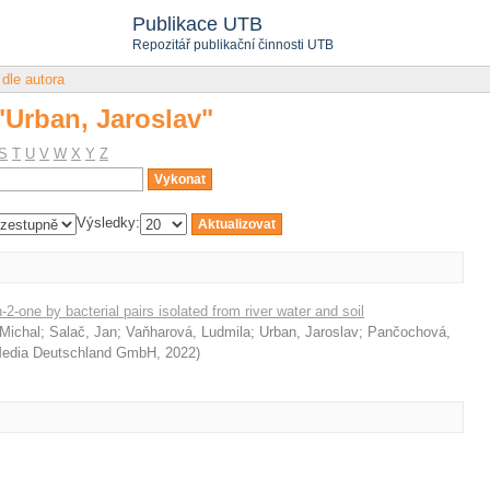
 "Urban, Jaroslav"
Publikace UTB
Repozitář publikační činnosti UTB
 dle autora
 "Urban, Jaroslav"
S
T
U
V
W
X
Y
Z
Výsledky:
n-2-one by bacterial pairs isolated from river water and soil
Michal
;
Salač, Jan
;
Vaňharová, Ludmila
;
Urban, Jaroslav
;
Pančochová,
 Media Deutschland GmbH
,
2022
)