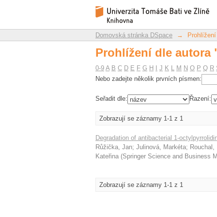
Prohlížení dle autora
Repozitář DSpace/Manakin
Domovská stránka DSpace
→
Prohlížení
Prohlížení dle autora
0-9
A
B
C
D
E
F
G
H
I
J
K
L
M
N
O
P
Q
R
Nebo zadejte několik prvních písmen:
Seřadit dle:
Řazení:
Zobrazují se záznamy 1-1 z 1
Degradation of antibacterial 1-octylpyrrolidi
Růžička, Jan
;
Julinová, Markéta
;
Rouchal, 
Kateřina
(
Springer Science and Business
Zobrazují se záznamy 1-1 z 1