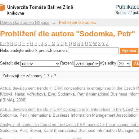
Prohlížení dle autora "Sodomka, Petr"
Repozitář DSpace/Manakin
Publikac
Repozitář pub
Domovská stránka DSpace
→
Prohlížení dle autora
Prohlížení dle autora "Sodomka, Petr"
0-9
A
B
C
D
E
F
G
H
I
J
K
L
M
N
O
P
Q
R
S
T
U
V
W
X
Y
Z
Nebo zadejte několik prvních písmen:
Seřadit dle:
Řazení:
Výsledky:
Zobrazují se záznamy 1-7 z 7
Actual development trends in CRM conceptions in enterprises in the Czech R
Klčová, Hana
;
Vořechová, Eva
;
Sodomka, Petr
(
International Business Info
(IBIMA)
,
2008
)
Actual development trends in ERP conceptions in enterprises in the Czech R
Sodomka, Petr
(
International Business Information Management Association
Analysis of products offered on the Czech ERP market for the management 
Sodomka, Petr
;
Šteker, Karel
(
International Business Information Managemen