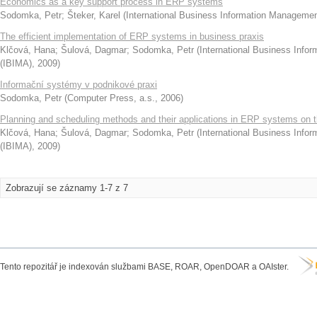
Economics as a key support process in ERP systems
Sodomka, Petr
;
Šteker, Karel
(
International Business Information Managemen
The efficient implementation of ERP systems in business praxis
Klčová, Hana
;
Šulová, Dagmar
;
Sodomka, Petr
(
International Business Info
(IBIMA)
,
2009
)
Informační systémy v podnikové praxi
Sodomka, Petr
(
Computer Press, a.s.
,
2006
)
Planning and scheduling methods and their applications in ERP systems on 
Klčová, Hana
;
Šulová, Dagmar
;
Sodomka, Petr
(
International Business Info
(IBIMA)
,
2009
)
Zobrazují se záznamy 1-7 z 7
Tento repozitář je indexován službami BASE, ROAR, OpenDOAR a OAIster.