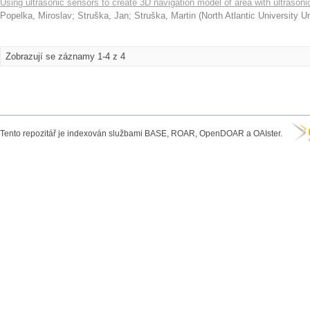
Using ultrasonic sensors to create 3D navigation model of area with ultrason
Popelka, Miroslav
;
Struška, Jan
;
Struška, Martin
(
North Atlantic University 
Zobrazují se záznamy 1-4 z 4
Tento repozitář je indexován službami BASE, ROAR, OpenDOAR a OAIster.