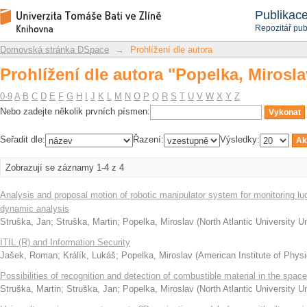
Prohlížení dle autora "Popelka, Mirosla
Repozitář DSpace/Manakin
Publikac
Repozitář pub
Domovská stránka DSpace
→
Prohlížení dle autora
Prohlížení dle autora "Popelka, Mirosla
0-9
A
B
C
D
E
F
G
H
I
J
K
L
M
N
O
P
Q
R
S
T
U
V
W
X
Y
Z
Nebo zadejte několik prvních písmen:
Seřadit dle:
Řazení:
Výsledky:
Zobrazují se záznamy 1-4 z 4
Analysis and proposal motion of robotic manipulator system for monitoring l
dynamic analysis
Struška, Jan
;
Struška, Martin
;
Popelka, Miroslav
(
North Atlantic University 
ITIL (R) and Information Security
Jašek, Roman
;
Králík, Lukáš
;
Popelka, Miroslav
(
American Institute of Physi
Possibilities of recognition and detection of combustible material in the spac
Struška, Martin
;
Struška, Jan
;
Popelka, Miroslav
(
North Atlantic University 