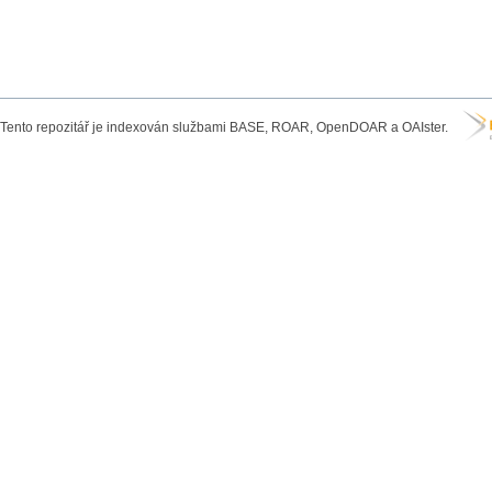
Tento repozitář je indexován službami BASE, ROAR, OpenDOAR a OAIster.