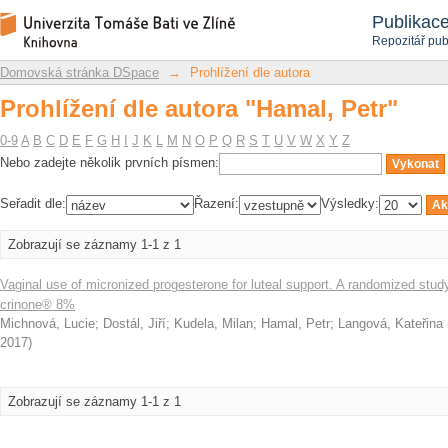
Prohlížení dle autora "Hamal, Petr"
Repozitář DSpace/Manakin
Publikac
Repozitář pub
Domovská stránka DSpace
→
Prohlížení dle autora
Prohlížení dle autora "Hamal, Petr"
0-9
A
B
C
D
E
F
G
H
I
J
K
L
M
N
O
P
Q
R
S
T
U
V
W
X
Y
Z
Nebo zadejte několik prvních písmen:
Seřadit dle:
Řazení:
Výsledky:
Zobrazují se záznamy 1-1 z 1
Vaginal use of micronized progesterone for luteal support. A randomized stu
crinone® 8%
Michnová, Lucie
;
Dostál, Jiří
;
Kudela, Milan
;
Hamal, Petr
;
Langová, Kateřina
2017
)
Zobrazují se záznamy 1-1 z 1