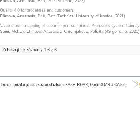
Efimova, Anastasia
;
Briš, Petr
(
Sciendo
,
2022
)
Quality 4.0 for processes and customers
Efimova, Anastasia
;
Briš, Petr
(
Technical University of Kosice
,
2021
)
Value stream mapping of ocean import containers: A process cycle efficiency
Saini, Mohan
;
Efimova, Anastasia
;
Chromjaková, Felicita
(
4S go, s.r.o
,
2021
)
Zobrazují se záznamy 1-6 z 6
Tento repozitář je indexován službami BASE, ROAR, OpenDOAR a OAIster.