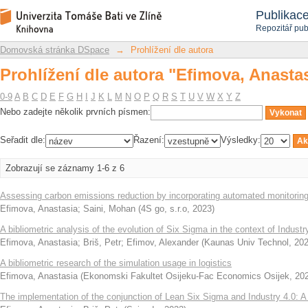
Prohlížení dle autora "Efimova, Anasta
Repozitář DSpace/Manakin
Publikac
Repozitář pub
Domovská stránka DSpace
→
Prohlížení dle autora
Prohlížení dle autora "Efimova, Anasta
0-9
A
B
C
D
E
F
G
H
I
J
K
L
M
N
O
P
Q
R
S
T
U
V
W
X
Y
Z
Nebo zadejte několik prvních písmen:
Seřadit dle:
Řazení:
Výsledky:
Zobrazují se záznamy 1-6 z 6
Assessing carbon emissions reduction by incorporating automated monitoring
Efimova, Anastasia
;
Saini, Mohan
(
4S go, s.r.o
,
2023
)
A bibliometric analysis of the evolution of Six Sigma in the context of Industr
Efimova, Anastasia
;
Briš, Petr
;
Efimov, Alexander
(
Kaunas Univ Technol
,
20
A bibliometric research of the simulation usage in logistics
Efimova, Anastasia
(
Ekonomski Fakultet Osijeku-Fac Economics Osijek
,
20
The implementation of the conjunction of Lean Six Sigma and Industry 4.0: A