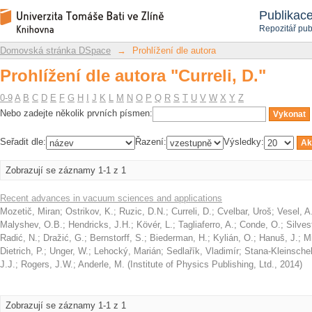
Prohlížení dle autora "Curreli, D."
Repozitář DSpace/Manakin
Publikac
Repozitář pub
Domovská stránka DSpace
→
Prohlížení dle autora
Prohlížení dle autora "Curreli, D."
0-9
A
B
C
D
E
F
G
H
I
J
K
L
M
N
O
P
Q
R
S
T
U
V
W
X
Y
Z
Nebo zadejte několik prvních písmen:
Seřadit dle:
Řazení:
Výsledky:
Zobrazují se záznamy 1-1 z 1
Recent advances in vacuum sciences and applications
Mozetič, Miran
;
Ostrikov, K.
;
Ruzic, D.N.
;
Curreli, D.
;
Cvelbar, Uroš
;
Vesel, A
Malyshev, O.B.
;
Hendricks, J.H.
;
Kövér, L.
;
Tagliaferro, A.
;
Conde, O.
;
Silves
Radić, N.
;
Dražić, G.
;
Bernstorff, S.
;
Biederman, H.
;
Kylián, O.
;
Hanuš, J.
;
M
Dietrich, P.
;
Unger, W.
;
Lehocký, Marián
;
Sedlařík, Vladimír
;
Stana-Kleinsche
J.J.
;
Rogers, J.W.
;
Anderle, M.
(
Institute of Physics Publishing, Ltd.
,
2014
)
Zobrazují se záznamy 1-1 z 1