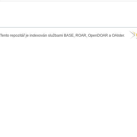
Tento repozitář je indexován službami BASE, ROAR, OpenDOAR a OAIster.