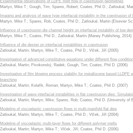
Experimental observations of LDPE melt flow in coextrusion geometries
Martyn, Mike T.
;
Gough, Tim
;
Spares, Robert
;
Coates, Phil D.
;
Zatloukal, Mar
Imaging and analysis of wave type interfacial instability in the coextrusion o
Martyn, Mike T.
;
Spares, Rob
;
Coates, Phil D.
;
Zatloukal, Martin
(
Elsevier Sc
Influence of coextrusion die channel height on interfacial instability of low de
Martyn, Mike T.
;
Coates, Phil D.
;
Zatloukal, Martin
(
Maney Publishing
,
2014
)
Influence of die design on interfacial instabilities in coextrusion
Zatloukal, Martin
;
Martyn, Mike T.
;
Coates, Phil D.
;
Vlček, Jiří
(
2005
)
Investigation of advanced constitutive equations under different flow conditio
Zatloukal, Martin
;
Pivokonský, Radek
;
Gough, Tim
;
Coates, Phil D.
(
2006
)
Investigation of film blowing process stability for metallocene based LLDPE wi
branching
Zatloukal, Martin
;
Kolařík, Roman
;
Martyn, Mike T.
;
Coates, Phil D.
(
2007
)
Investigation of wave interfacial instabilities in flat coextrusion dies: Simula
Zatloukal, Martin
;
Martyn, Mike
;
Spares, Rob
;
Coates, Phil D.
(
University of 
Modeling of viscoelastic coextrusion flows in multi-manifold flat dies
Zatloukal, Martin
;
Martyn, Mike T.
;
Coates, Phil D.
;
Vlček, Jiří
(
2004
)
Modeling of viscoelastic multi-layer flows for different polymer melts
Zatloukal, Martin
;
Martyn, Mike T.
;
Vlček, Jiří
;
Coates, Phil D.
(
2006
)