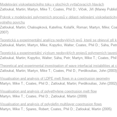
Modelování viskoelastického toku v plochých vytlačovacích hlavách
Zatloukal, Martin
;
Martyn, Mike T.
;
Coates, Phil D.
;
Vlček, Jiří
(
Maney Publis
Pokrok v modelování polymerních procesů v oblasti nelineární viskoelasticity
volného povrchu
Zatloukal, Martin
;
Chaloupková, Kateřina
;
Kolařík, Roman
;
Martyn, Mike
;
Coa
2007
)
Teoretická a experimentální analýza neobvyklých jevů, které se objevují při k
Zatloukal, Martin
;
Martyn, Mike
;
Kopytko, Walter
;
Coates, Phil D.
;
Sáha, Petr
Teoretická a experimentální výzkum neobvyklých projevů polymerních taven
Zatloukal, Martin
;
Kopytko, Walter
;
Sáha, Petr
;
Martyn, Mike T.
;
Coates, Phil
Theoretical and experimental investigation of wave interfacial instabilities at c
Zatloukal, Martin
;
Martyn, Mike T.
;
Coates, Phil D.
;
Perdikoulias, John
(
2003
)
Visualisation and analysis of LDPE melt flows in a coextrusion geometry
Martyn, Mike T.
;
Coates, Phil D.
;
Zatloukal, Martin
;
Perdikoulias, John
(
2002
)
Visualisation and analysis of polyethylene coextrusion melt flow
Martyn, Mike T.
;
Coates, Phil D.
;
Zatloukal, Martin
(
2009
)
Visualisation and analysis of polyolefin multilayer coextrusion flows
Martyn, Mike T.
;
Spares, Robert
;
Coates, Phil D.
;
Zatloukal, Martin
(
2005
)