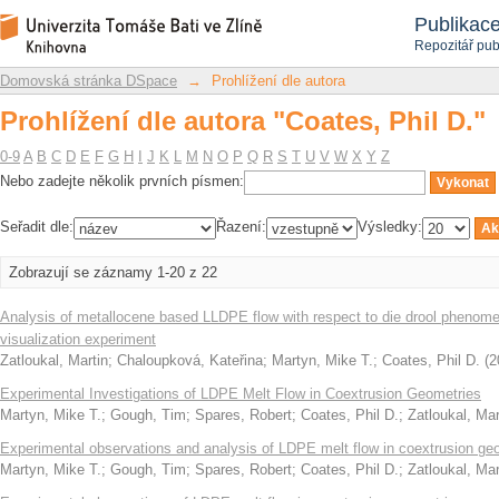
Prohlížení dle autora "Coates, Phil D."
Repozitář DSpace/Manakin
Publikac
Repozitář pub
Domovská stránka DSpace
→
Prohlížení dle autora
Prohlížení dle autora "Coates, Phil D."
0-9
A
B
C
D
E
F
G
H
I
J
K
L
M
N
O
P
Q
R
S
T
U
V
W
X
Y
Z
Nebo zadejte několik prvních písmen:
Seřadit dle:
Řazení:
Výsledky:
Zobrazují se záznamy 1-20 z 22
Analysis of metallocene based LLDPE flow with respect to die drool phenom
visualization experiment
Zatloukal, Martin
;
Chaloupková, Kateřina
;
Martyn, Mike T.
;
Coates, Phil D.
(
2
Experimental Investigations of LDPE Melt Flow in Coextrusion Geometries
Martyn, Mike T.
;
Gough, Tim
;
Spares, Robert
;
Coates, Phil D.
;
Zatloukal, Mar
Experimental observations and analysis of LDPE melt flow in coextrusion ge
Martyn, Mike T.
;
Gough, Tim
;
Spares, Robert
;
Coates, Phil D.
;
Zatloukal, Mar